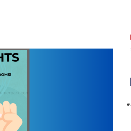
est
WhatsApp
ச