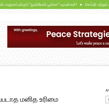
ாப்புக்கும் “நுகர்வோர் பூங்கா” படியுங்கள்! ● செய்தி மற்றும் தகவ
சட்டம்
தீர்ப்புகள்
ஆய்வுகள்
நாங்கள்
Ar
யப்படாத மனித உரிமை