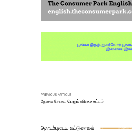
Facebook
X
Share
PREVIOUS ARTICLE
தேவை சேவை பெறும் உரிமை சட்டம்
நாட்டு நடப்பு
வாக்
‘வாக்காளரியலின் தந்தை’
திண்ட
(Father of Voterology)
சார்ந்தவர
டாக்டர் வீ. ராமராஜுக்கு மதிப்புறு
பெருமை
தொடர்புடைய கட்டுரைகள்