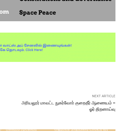
Pinterest
WhatsApp
NEXT ARTICLE
அரியலூர் மாவட்ட நுகர்வோர் குறைதீர் ஆணையம் –
கருத்து
அறிவு பூங்கா
ஓர் திறனாய்வு
காளரியலின் தந்தை
கல்வியும் வேலை வாய்ப்புகளும்
ுக்கல் மாவட்டத்தை
சமூக முன்னேற்றத்தின் முக்கிய
் என்பது தமிழகத்துக்கு
முக்கிய துண்களாகும் – லோக்
 – கல்லூரி முதல்வர்
ஆயுக்தா உறுப்பினர் டாக்டர் வீ.