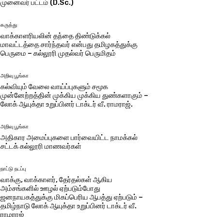
முனைவர் பட்டம் (D.Sc.)
கருத்து
வாக்காளரியலின் தந்தை திண்டுக்கல்
மாவட்டத்தை சார்ந்தவர் என்பது தமிழகத்துக்கு
பெருமை – கல்லூரி முதல்வர் பெருமிதம்
அறிவு பூங்கா
கல்வியும் வேலை வாய்ப்புகளும் சமூக
முன்னேற்றத்தின் முக்கிய முக்கிய துண்களாகும் –
லோக் ஆயுக்தா உறுப்பினர் டாக்டர் வீ. ராமராஜ்.
அறிவு பூங்கா
அதிகார அமைப்புகளை பார்வையிட்ட நாமக்கல்
சட்டக் கல்லூரி மாணவர்கள்
நாட்டு நடப்பு
வாக்கு, வாக்காளர், தேர்தல்கள் ஆகிய
அம்சங்களில் ஊழல் ஏற்படும்போது
ஜனநாயகத்துக்கு மிகப்பெரிய ஆபத்து ஏற்படும் –
தமிழ்நாடு லோக் ஆயுக்தா உறுப்பினர் டாக்டர் வீ.
ராமராஜ்