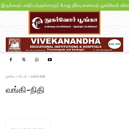
ுக்கவும் பாதிப்புக்குள்ளாகும் போது தீர்வு காணவும் நுகர்வோர் உரி
முகப்பு
சட்டம்
வங்கி-நிதி
வங்கி-நிதி