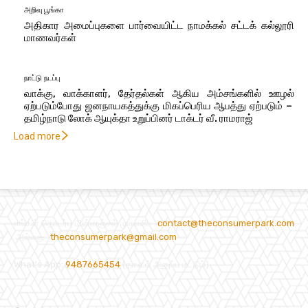
அறிவு பூங்கா
அதிகார அமைப்புகளை பார்வையிட்ட நாமக்கல் சட்டக் கல்லூரி
மாணவர்கள்
நாட்டு நடப்பு
வாக்கு, வாக்காளர், தேர்தல்கள் ஆகிய அம்சங்களில் ஊழல்
ஏற்படும்போது ஜனநாயகத்துக்கு மிகப்பெரிய ஆபத்து ஏற்படும் –
தமிழ்நாடு லோக் ஆயுக்தா உறுப்பினர் டாக்டர் வீ. ராமராஜ்
Load more
எங்கள் தொடர்பு மின்னஞ்சல் முகவரி:
contact@theconsumerpark.com
அல்லது
theconsumerpark@gmail.com
What's App:
9487665454
(தகவல் அனுப்ப மட்டும்)