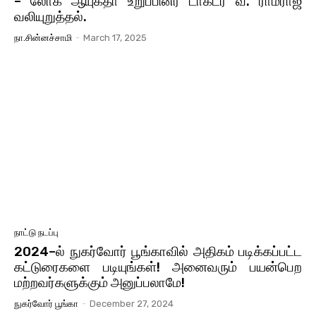
– லோக் ஆயுக்தா உறுப்பினர் டாக்டர் வீ. ராமராஜ்
வலியுறுத்தல்.
நா.சின்னச்சாமி
-
March 17, 2025
நாட்டு நடப்பு
2024–ல் நுகர்வோர் பூங்காவில் அதிகம் படிக்கப்பட்ட
கட்டுரைகளை படியுங்கள்! அனைவரும் பயன்பெற
மற்றவர்களுக்கும் அனுப்பலாமே!
நுகர்வோர் பூங்கா
-
December 27, 2024