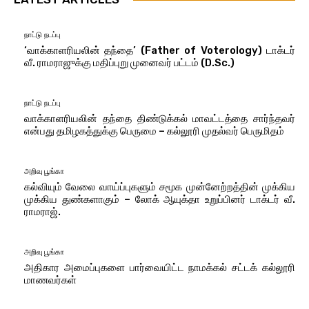
நாட்டு நடப்பு
‘வாக்காளரியலின் தந்தை’ (Father of Voterology) டாக்டர்
வீ. ராமராஜுக்கு மதிப்புறு முனைவர் பட்டம் (D.Sc.)
நாட்டு நடப்பு
வாக்காளரியலின் தந்தை திண்டுக்கல் மாவட்டத்தை சார்ந்தவர்
என்பது தமிழகத்துக்கு பெருமை – கல்லூரி முதல்வர் பெருமிதம்
அறிவு பூங்கா
கல்வியும் வேலை வாய்ப்புகளும் சமூக முன்னேற்றத்தின் முக்கிய
முக்கிய துண்களாகும் – லோக் ஆயுக்தா உறுப்பினர் டாக்டர் வீ.
ராமராஜ்.
அறிவு பூங்கா
அதிகார அமைப்புகளை பார்வையிட்ட நாமக்கல் சட்டக் கல்லூரி
மாணவர்கள்