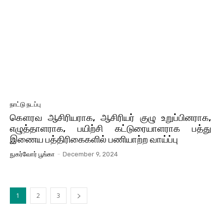
நாட்டு நடப்பு
கௌரவ ஆசிரியராக, ஆசிரியர் குழு உறுப்பினராக,
எழுத்தாளராக, பயிற்சி கட்டுரையாளராக பத்து
இணைய பத்திரிகைகளில் பணியாற்ற வாய்ப்பு
நுகர்வோர் பூங்கா
-
December 9, 2024
1
2
3