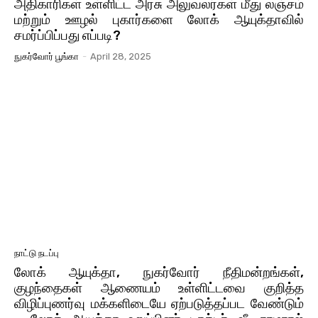
அதிகாரிகள் உள்ளிட்ட அரசு அலுவலர்கள் மீது லஞ்சம்
மற்றும் ஊழல் புகார்களை லோக் ஆயுக்தாவில்
சமர்ப்பிப்பது எப்படி?
நுகர்வோர் பூங்கா
-
April 28, 2025
நாட்டு நடப்பு
லோக் ஆயுக்தா, நுகர்வோர் நீதிமன்றங்கள்,
குழந்தைகள் ஆணையம் உள்ளிட்டவை குறித்த
விழிப்புணர்வு மக்களிடையே ஏற்படுத்தப்பட வேண்டும்