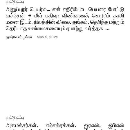
நாட்டு நடப்பு
அனுப்புநர் பெயர்ல… என் எதிரியோட பெயரை போட்டு
வச்சேன் + மீள் பதிவு: விண்ணைத் தொடும் காலி
மனை இடம், நிலத்தின் விலை, தங்கம். தெரிந்த மற்றும்
தெரியாத உண்மைகளையும் ஏமாற்று வர்த்தக ...
நுகர்வோர் பூங்கா
-
May 5, 2025
நாட்டு நடப்பு
அமைச்சர்கள், எம்எல்ஏக்கள், ஐஏஎஸ், ஐபிஎஸ்