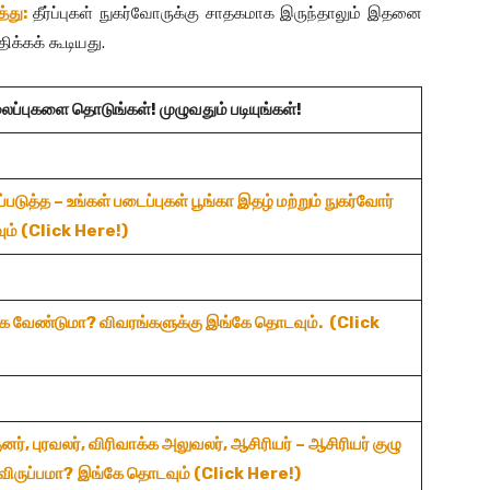
்து:
தீர்ப்புகள் நுகர்வோருக்கு சாதகமாக இருந்தாலும் இதனை
க்கக் கூடியது.
லைப்புகளை தொடுங்கள்! முழுவதும் படியுங்கள்!
படுத்த – உங்கள்
படைப்புகள்
பூங்கா
இதழ்
மற்றும்
நுகர்வோர்
ம் (Click Here!)
ாக
வேண்டுமா? விவரங்களுக்கு இங்கே தொடவும். (Click
னர்,
புரவலர்,
விரிவாக்க
அலுவலர்,
ஆசிரியர் –
ஆசிரியர்
குழு
விருப்பமா?
இங்கே
தொடவும் (Click Here!)