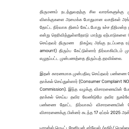
திருமணம் நடத்துவதற்கு சில வாரங்களுக்க
விளக்குகளை அமைக்க போதுமான வசதிகள் அங்கு
தோட்ட நிர்வாக தினம் கேட்டபோது உச்ச நீதிமன்ற 
என்று தெரிவித்துள்ளதோடு மாற்று ஏற்பாடுகளை
செய்தவர் திருமண நிகழ்வு அங்கு நடப்பதை ரத்
amount) திரும்ப கேட்டுள்ளார் நிர்வாகியிடம் ம
எழுதப்பட்ட முன்பணத்தை திரும்பத் தரவில்லை.
இதன் காரணமாக முன்பதிவு செய்தவர் பண்ணை தோட்ட
தாக்கல் செய்துள்ளார் (Consumer Complaint N
Commission). இந்த வழக்கு விசாரணையின் போது
தாக்கல் செய்ய தவிர வேண்டுமே தவிர நுகர்வோர
பண்ணை தோட்ட நிர்வாகம் விசாரணையின் போது
விசாரணைக்கு பின்னர் கடந்த 17 ஏப்ரல் 2025 அன்று 
டிரான்ஸ் மெடிட்டரேனியன் ஏர்வேஸ் /எதிர்/ மெஸ்ஸஸ்