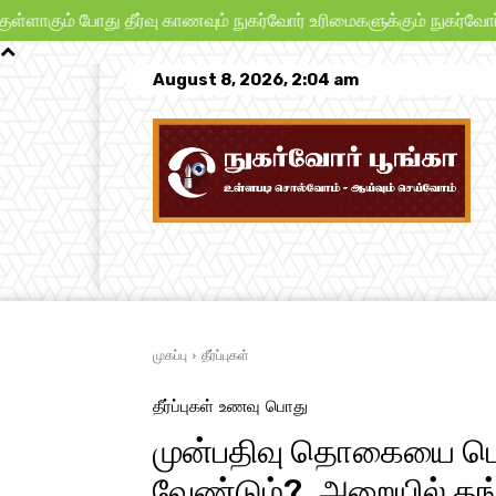
 போது தீர்வு காணவும் நுகர்வோர் உரிமைகளுக்கும் நுகர்வோர் பாதுகாப
August 8, 2026, 2:04 am
முகப்பு
நாட்டு நடப்பு
பிரச்சனைகள்
முகப்பு
தீர்ப்புகள்
தீர்ப்புகள்
உணவு
பொது
முன்பதிவு தொகையை பெற 
வேண்டும்?, அறையில் த