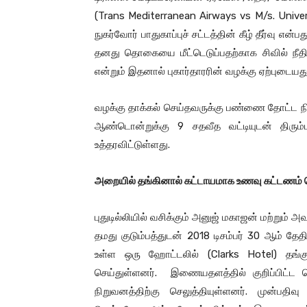
(Trans Mediterranean Airways vs M/s. Univer
நுகர்வோர் பாதுகாப்புச் சட்டத்தின் கீழ் தீர்வு என்
தனது தொகையை மீட்டெடுப்பதற்காக சிவில் நீத
என்றும் இதனால் புகார்தாரரின் வழக்கு ஏற்புடையது 
வழக்கு தாக்கல் செய்தவருக்கு பண்ணை தோட்ட நிர
ஆண்டொன்றுக்கு 9 சதவீத வட்டியுடன் திரும்
உத்தரவிட்டுள்ளது.
அறையில் தங்கினால் கட்டாயமாக உணவு கட்டணம் 
புதுடில்லியில் வசிக்கும் அனுஜ் மகாஜன் மற்று
தமது குடும்பத்துடன் 2018 டிசம்பர் 30 ஆம் தேத
உள்ள ஒரு ஹோட்டலில் (Clarks Hotel) தங்க
செய்துள்ளனர். இணையதளத்தில் குறிப்பிட்
நிறுவனத்திற்கு செலுத்தியுள்ளனர். முன்பதிவ