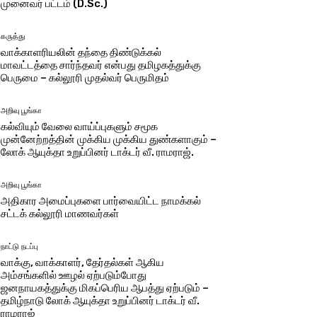
முனைவர் பட்டம் (D.Sc.)
கருத்து
வாக்காளரியலின் தந்தை திண்டுக்கல்
மாவட்டத்தை சார்ந்தவர் என்பது தமிழகத்துக்கு
பெருமை – கல்லூரி முதல்வர் பெருமிதம்
அறிவு பூங்கா
கல்வியும் வேலை வாய்ப்புகளும் சமூக
முன்னேற்றத்தின் முக்கிய முக்கிய துண்களாகும் –
லோக் ஆயுக்தா உறுப்பினர் டாக்டர் வீ. ராமராஜ்.
அறிவு பூங்கா
அதிகார அமைப்புகளை பார்வையிட்ட நாமக்கல்
சட்டக் கல்லூரி மாணவர்கள்
நாட்டு நடப்பு
வாக்கு, வாக்காளர், தேர்தல்கள் ஆகிய
அம்சங்களில் ஊழல் ஏற்படும்போது
ஜனநாயகத்துக்கு மிகப்பெரிய ஆபத்து ஏற்படும் –
தமிழ்நாடு லோக் ஆயுக்தா உறுப்பினர் டாக்டர் வீ.
ராமராஜ்