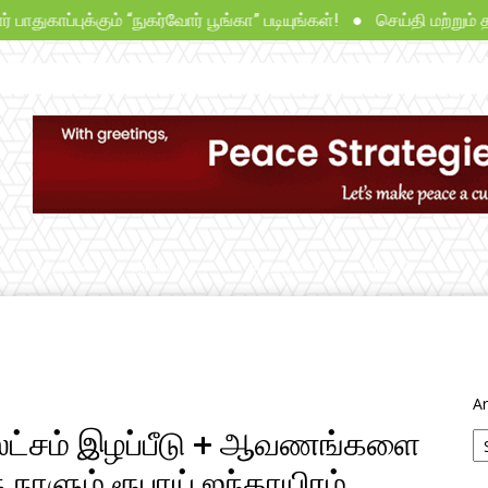
ாப்புக்கும் “நுகர்வோர் பூங்கா” படியுங்கள்! ● செய்தி மற்றும் தகவ
சட்டம்
தீர்ப்புகள்
ஆய்வுகள்
நாங்கள்
Ar
0 லட்சம் இழப்பீடு + ஆவணங்களை
ாளும் ரூபாய் ஐந்தாயிரம்