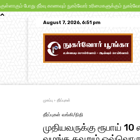
ம் போது தீர்வு காணவும் நுகர்வோர் உரிமைகளுக்கும் நுகர்வோர் பாதுக
August 7, 2026, 6:51 pm
முகப்பு
நாட்டு நடப்பு
பிரச்சனைகள்
முகப்பு
தீர்ப்புகள்
தீர்ப்புகள்
வங்கி/நிதி
முதியவருக்கு ரூபாய் 1
வழங்க தவறும் ஒவ்வொரு ந