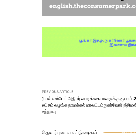
Facebook
X
Share
PREVIOUS ARTICLE
ரியல் எஸ்டேட் அதிபர் வாடிக்கையாளருக்கு ரூபாய் 
லட்சம் வழங்க நாமக்கல் மாவட்டம்நுகர்வோர் நீதிமன
உத்தரவு
நாட்டு நடப்பு
வாக்
‘வாக்காளரியலின் தந்தை’
திண்ட
(Father of Voterology)
சார்ந்தவர
டாக்டர் வீ. ராமராஜுக்கு மதிப்புறு
பெருமை
தொடர்புடைய கட்டுரைகள்