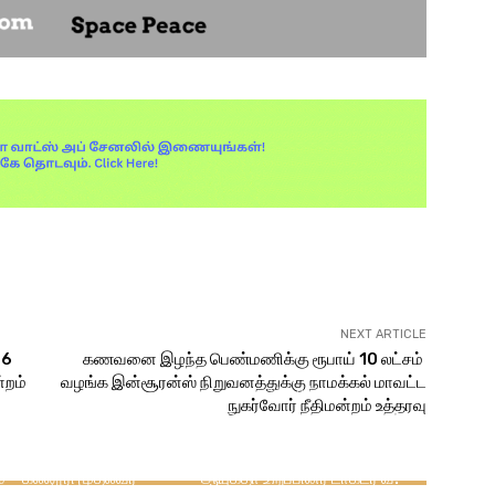
Pinterest
WhatsApp
NEXT ARTICLE
26
கணவனை இழந்த பெண்மணிக்கு ரூபாய் 10 லட்சம்
்றம்
வழங்க இன்சூரன்ஸ் நிறுவனத்துக்கு நாமக்கல் மாவட்ட
கருத்து
அறிவு பூங்கா
நுகர்வோர் நீதிமன்றம் உத்தரவு
காளரியலின் தந்தை
கல்வியும் வேலை வாய்ப்புகளும்
ுக்கல் மாவட்டத்தை
சமூக முன்னேற்றத்தின் முக்கிய
் என்பது தமிழகத்துக்கு
முக்கிய துண்களாகும் – லோக்
 – கல்லூரி முதல்வர்
ஆயுக்தா உறுப்பினர் டாக்டர் வீ.