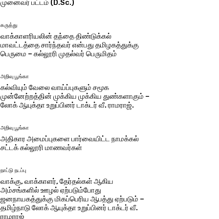
முனைவர் பட்டம் (D.Sc.)
கருத்து
வாக்காளரியலின் தந்தை திண்டுக்கல்
மாவட்டத்தை சார்ந்தவர் என்பது தமிழகத்துக்கு
பெருமை – கல்லூரி முதல்வர் பெருமிதம்
அறிவு பூங்கா
கல்வியும் வேலை வாய்ப்புகளும் சமூக
முன்னேற்றத்தின் முக்கிய முக்கிய துண்களாகும் –
லோக் ஆயுக்தா உறுப்பினர் டாக்டர் வீ. ராமராஜ்.
அறிவு பூங்கா
அதிகார அமைப்புகளை பார்வையிட்ட நாமக்கல்
சட்டக் கல்லூரி மாணவர்கள்
நாட்டு நடப்பு
வாக்கு, வாக்காளர், தேர்தல்கள் ஆகிய
அம்சங்களில் ஊழல் ஏற்படும்போது
ஜனநாயகத்துக்கு மிகப்பெரிய ஆபத்து ஏற்படும் –
தமிழ்நாடு லோக் ஆயுக்தா உறுப்பினர் டாக்டர் வீ.
ராமராஜ்