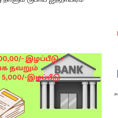
est
WhatsApp
ச