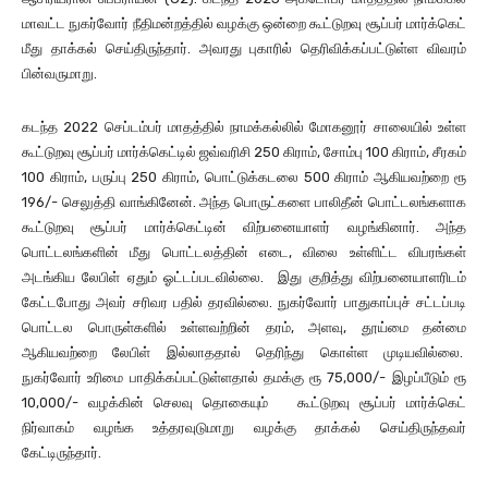
மாவட்ட நுகர்வோர் நீதிமன்றத்தில் வழக்கு ஒன்றை கூட்டுறவு சூப்பர் மார்க்கெட்
மீது தாக்கல் செய்திருந்தார். அவரது புகாரில் தெரிவிக்கப்பட்டுள்ள விவரம்
பின்வருமாறு.
கடந்த 2022 செப்டம்பர் மாதத்தில் நாமக்கல்லில் மோகனூர் சாலையில் உள்ள
கூட்டுறவு சூப்பர் மார்க்கெட்டில் ஜவ்வரிசி 250 கிராம், சோம்பு 100 கிராம், சீரகம்
100 கிராம், பருப்பு 250 கிராம், பொட்டுக்கடலை 500 கிராம் ஆகியவற்றை ரூ
196/- செலுத்தி வாங்கினேன். அந்த பொருட்களை பாலிதீன் பொட்டலங்களாக
கூட்டுறவு சூப்பர் மார்க்கெட்டின் விற்பனையாளர் வழங்கினார். அந்த
பொட்டலங்களின் மீது பொட்டலத்தின் எடை, விலை உள்ளிட்ட விபரங்கள்
அடங்கிய லேபிள் ஏதும் ஓட்டப்படவில்லை. இது குறித்து விற்பனையாளரிடம்
கேட்டபோது அவர் சரிவர பதில் தரவில்லை. நுகர்வோர் பாதுகாப்புச் சட்டப்படி
பொட்டல பொருள்களில் உள்ளவற்றின் தரம், அளவு, தூய்மை தன்மை
ஆகியவற்றை லேபிள் இல்லாததால் தெரிந்து கொள்ள முடியவில்லை.
நுகர்வோர் உரிமை பாதிக்கப்பட்டுள்ளதால் தமக்கு ரூ 75,000/- இழப்பீடும் ரூ
10,000/- வழக்கின் செலவு தொகையும் கூட்டுறவு சூப்பர் மார்க்கெட்
நிர்வாகம் வழங்க உத்தரவுடுமாறு வழக்கு தாக்கல் செய்திருந்தவர்
கேட்டிருந்தார்.