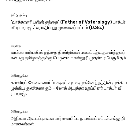
நாட்டு நடப்பு
‘வாக்காளரியலின் தந்தை’ (Father of Voterology) டாக்டர்
வீ. ராமராஜுக்கு மதிப்புறு முனைவர் பட்டம் (D.Sc.)
கருத்து
வாக்காளரியலின் தந்தை திண்டுக்கல் மாவட்டத்தை சார்ந்தவர்
என்பது தமிழகத்துக்கு பெருமை – கல்லூரி முதல்வர் பெருமிதம்
அறிவு பூங்கா
கல்வியும் வேலை வாய்ப்புகளும் சமூக முன்னேற்றத்தின் முக்கிய
முக்கிய துண்களாகும் – லோக் ஆயுக்தா உறுப்பினர் டாக்டர் வீ.
ராமராஜ்.
அறிவு பூங்கா
அதிகார அமைப்புகளை பார்வையிட்ட நாமக்கல் சட்டக் கல்லூரி
மாணவர்கள்