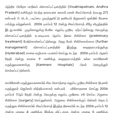
ஆந்திர பிரதேச மாநிலம் விசாகப்பட்டினத்தில் (Visakhapatnam, Andhra
Pradesh) வசிக்கும் பெத்த நாராயண சுவாமி மகன் சிவப்பிரசாத் (வயது 27)
என்பவர் பி. டெக்., படிப்பை முடித்துவிட்டு தனியார் நிறுவனம் ஒன்றில் வேலை
பார்த்து வந்துள்ளார். 2006 டிசம்பர் 12 அன்று சிவப்பிரசாத் கீழே விழுந்ததில்
இடது காலில் முழங்காலுக்கு மேலே எலும்பு முறிவு ஏற்பட்டுள்ளது. அவருக்கு
விசாகப்பட்டினத்தில் உடனடியாக ஆரம்ப நிலை சிகிச்சை (preliminary
treatment) மேற்கொள்ளப்பட்டுள்ளது. பிறகு மேல் சிகிச்சைக்காக (further
management) விசாகப்பட்டினத்தில் இருந்து ஹைதராபாத்துக்கு
(Hyderabad) சாலை வழியாக பயணம் செய்து கடந்த 2006 டிசம்பர் ஆறாம்
தேதி அன்று காலை 9 மணிக்கு ஹைதராபாத்தில் உள்ள காமினேனி
மருத்துவமனைக்கு (Kamineni Hospitals) அவர் அழைத்துச்
செல்லப்பட்டுள்ளார்.
காமினேனி மருத்துவமனையில் சிவ பிரசாத்தை எலும்பு முறிவு சிகிச்சை நிபுணர்
மருத்துவர் ஜெபிஎஸ் வித்தியாசாகர் என்பவர் பரிசோதனை செய்து 2006
டிசம்பர் 7ஆம் தேதி அன்று அவருக்கு எலும்பு முறிவை சரி செய்ய அறுவை
சிகிச்சை (surgery) செய்துள்ளார். அறுவை சிகிச்சைக்குப் பின்னர் தொடர்
மருத்துவ சிகிச்சையில் சிவப்பிரசாத் இருந்த நிலையில் கடந்த 2006 டிசம்பர் 12
அன்று மாலை 4 மணிக்கு இறந்து விட்டதாக அன்று மாலை 5 மணிக்கு