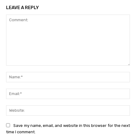
LEAVE A REPLY
Comment:
Na
Ema
Web
Save my name, email, and website in this browser for the next
time I comment.