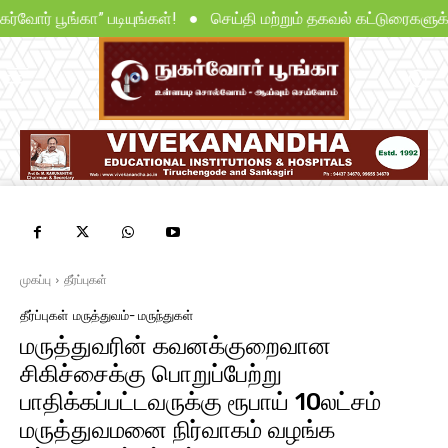
ுகர்வோர் பூங்கா” படியுங்கள்! ● செய்தி மற்றும் தகவல் கட்டுரைகளுக
முகப்பு
தீர்ப்புகள்
தீர்ப்புகள்
மருத்துவம்- மருந்துகள்
மருத்துவரின் கவனக்குறைவான
சிகிச்சைக்கு பொறுப்பேற்று
பாதிக்கப்பட்டவருக்கு ரூபாய் 10லட்சம்
மருத்துவமனை நிர்வாகம் வழங்க