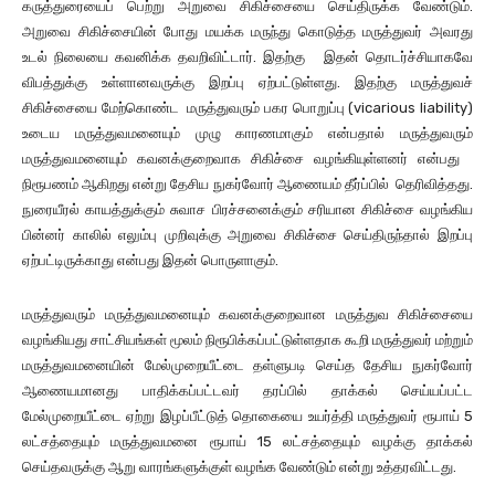
கருத்துரையைப் பெற்று அறுவை சிகிச்சையை செய்திருக்க வேண்டும்.
அறுவை சிகிச்சையின் போது மயக்க மருந்து கொடுத்த மருத்துவர் அவரது
உடல் நிலையை கவனிக்க தவறிவிட்டார். இதற்கு இதன் தொடர்ச்சியாகவே
விபத்துக்கு உள்ளானவருக்கு இறப்பு ஏற்பட்டுள்ளது. இதற்கு மருத்துவச்
சிகிச்சையை மேற்கொண்ட மருத்துவரும் பகர பொறுப்பு (vicarious liability)
உடைய மருத்துவமனையும் முழு காரணமாகும் என்பதால் மருத்துவரும்
மருத்துவமனையும் கவனக்குறைவாக சிகிச்சை வழங்கியுள்ளனர் என்பது
நிரூபணம் ஆகிறது என்று தேசிய நுகர்வோர் ஆணையம் தீர்ப்பில் தெரிவித்தது.
நுரையீரல் காயத்துக்கும் சுவாச பிரச்சனைக்கும் சரியான சிகிச்சை வழங்கிய
பின்னர் காலில் எலும்பு முறிவுக்கு அறுவை சிகிச்சை செய்திருந்தால் இறப்பு
ஏற்பட்டிருக்காது என்பது இதன் பொருளாகும்.
மருத்துவரும் மருத்துவமனையும் கவனக்குறைவான மருத்துவ சிகிச்சையை
வழங்கியது சாட்சியங்கள் மூலம் நிரூபிக்கப்பட்டுள்ளதாக கூறி மருத்துவர் மற்றும்
மருத்துவமனையின் மேல்முறையீட்டை தள்ளுபடி செய்த தேசிய நுகர்வோர்
ஆணையமானது பாதிக்கப்பட்டவர் தரப்பில் தாக்கல் செய்யப்பட்ட
மேல்முறையீட்டை ஏற்று இழப்பீட்டுத் தொகையை உயர்த்தி மருத்துவர் ரூபாய் 5
லட்சத்தையும் மருத்துவமனை ரூபாய் 15 லட்சத்தையும் வழக்கு தாக்கல்
செய்தவருக்கு ஆறு வாரங்களுக்குள் வழங்க வேண்டும் என்று உத்தரவிட்டது.