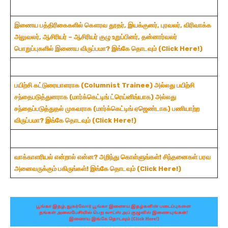
இணைய
பத்திரிகைகளில்
கௌரவ
தூதர்,
இயக்குனர்,
புரவலர்,
விரிவாக்க
அலுவலர்,
ஆசிரியர் –
ஆசிரியர்
குழு
உறுப்பினர்,
தன்னார்வலர்
பொறுப்புகளில்
இணைய
விருப்பமா?
இங்கே
தொடவும் (Click Here!)
பயிற்சி
கட்டுரையாளராக (Columnist Trainee)
அல்லது
பயிற்சி
சந்தைபடுத்துனராக (மார்க்கெட்டிங் ட்ரெய்னிங்யாக)
அல்லது
சந்தைப்படுத்துதல்
முகவராக (
மார்க்கெட்டிங்
ஏஜெண்டாக) பணியாற்ற
விருப்பமா?
இங்கே தொடவும் (Click Here!)
வாக்காளரியல் என்றால் என்ன? அறிந்து கொள்ளுங்கள்! சிந்தனைகள் பரவ
அனைவருக்கும் பகிருங்கள்!
இங்கே தொடவும் (Click Here!)