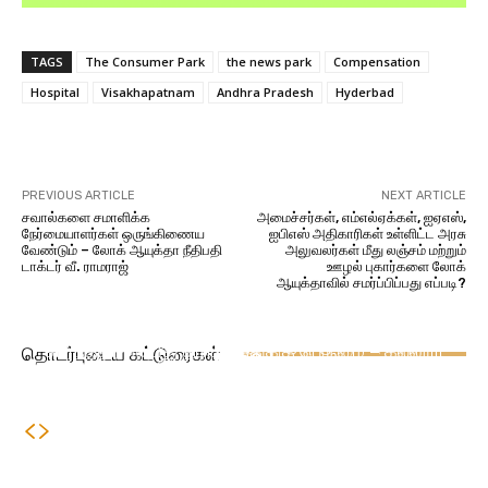
TAGS
The Consumer Park
the news park
Compensation
Hospital
Visakhapatnam
Andhra Pradesh
Hyderbad
Facebook
X
Pinterest
WhatsA
PREVIOUS ARTICLE
NEXT ARTICLE
சவால்களை சமாளிக்க
அமைச்சர்கள், எம்எல்ஏக்கள், ஐஏஎஸ்,
நேர்மையாளர்கள் ஒருங்கிணைய
ஐபிஎஸ் அதிகாரிகள் உள்ளிட்ட அரசு
வேண்டும் – லோக் ஆயுக்தா நீதிபதி
அலுவலர்கள் மீது லஞ்சம் மற்றும்
டாக்டர் வீ. ராமராஜ்
ஊழல் புகார்களை லோக்
ஆயுக்தாவில் சமர்ப்பிப்பது எப்படி?
நாட்டு நடப்பு
கருத்து
‘வாக்காளரியலின் தந்தை’ (Father of Voterology)
அறிவு பூங்கா
வாக்காளரியலின் தந்தை திண்டுக்கல் மாவட்டத்தை
டாக்டர் வீ. ராமராஜுக்கு மதிப்புறு முனைவர் பட்டம்
கல்வியும் வேலை வாய்ப்புகளும் சமூக முன்னேற்றத்தின்
சார்ந்தவர் என்பது தமிழகத்துக்கு பெருமை – கல்லூரி
தொடர்புடைய கட்டுரைகள்
(D.Sc.)
முக்கிய முக்கிய துண்களாகும் – லோக் ஆயுக்தா
முதல்வர் பெருமிதம்
உறுப்பினர் டாக்டர் வீ. ராமராஜ்.