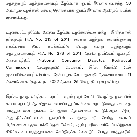
மருத்துவரும் மருத்துவமனையும் இழப்பீடாக ரூபாய் இரண்டு லட்சத்து 50
ஆயிரமும் வழக்கின் செலவு தொகையாக ரூபாய் இரண்டு ஆயிரமும் வழங்க
உத்தரவிட்டது.
வழங்கப்பட்ட தீர்ப்பில் போதிய இழப்பீடு வழங்கவில்லை என்று இறந்தவரின்
தந்தையும் (F.A. No. 215 of 2011) தவறாக மருத்துவ கவனக்குறைவு
ஏற்பட்டதாக தீர்ப்பு வழங்கப்பட்டு விட்டது என்று மருத்துவரும்
மருத்துவமனையும் F(.A. No. 278 of 2011) தேசிய நுகர்வோர் குறைதீர்
ஆணையத்தில் (National Consumer Disputes Redressal
Commission) மேல்முறையீடு செய்தனர். இந்த இரண்டு மேல்
முறையீடுகளையும் விசாரித்த தேசிய நுகர்வோர் குறைதீர் ஆணையம் சுமார் 11
ஆண்டுகள் கழித்து கடந்த 2022 ஆகஸ்ட் 26 அன்று தீர்ப்பு வழங்கியது.
இறந்தவருக்கு விபத்தால் ஏற்பட்ட எலும்பு முறிவோடு அவருக்கு நுரையீரல்
காயம் ஏற்பட்டு ஆக்சிஜனை சுவாசிப்பது பிரச்சினை ஏற்பட்டுள்ளது என்பதை
மருத்துவமனை தாக்கல் செய்துள்ள ஆவணங்கள் காட்டுகின்றன. அவர்
அனுமதிக்கப்பட்டவுடன் நுரையீரல் காயத்தை சரி செய்து சுவாசப்
பிரச்சனையை குணமாக்கி அதன் பின்னரே எழும்பு முறிவை சரிசெய்ய அறுவை
சிகிச்சையை மருத்துவமனை செய்திருக்க வேண்டும். பொது மருத்துவரின்