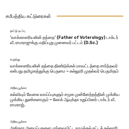
சமீபத்திய கட்டுரைகள்
நாட்டு நடப்பு
‘வாக்காளரியலின் தந்தை’ (Father of Voterology) டாக்டர்
வீ. ராமராஜுக்கு மதிப்புறு முனைவர் பட்டம் (D.Sc.)
கருத்து
வாக்காளரியலின் தந்தை திண்டுக்கல் மாவட்டத்தை சார்ந்தவர்
என்பது தமிழகத்துக்கு பெருமை – கல்லூரி முதல்வர் பெருமிதம்
அறிவு பூங்கா
கல்வியும் வேலை வாய்ப்புகளும் சமூக முன்னேற்றத்தின் முக்கிய
முக்கிய துண்களாகும் – லோக் ஆயுக்தா உறுப்பினர் டாக்டர் வீ.
ராமராஜ்.
அறிவு பூங்கா
அதிகார அமைப்புகளை பார்வையிட்ட நாமக்கல் சட்டக் கல்லூரி