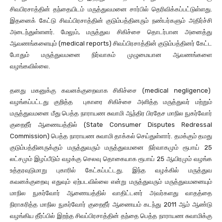
சிவபிரசாத்தின் தந்தையிடம் மருத்துவமனை சார்பில் தெரிவிக்கப்பட்டுள்ளது.
இதனைக் கேட்டு சிவப்பிரசாத்தின் குடும்பத்தினரும் நண்பர்களும் அதிர்ச்சி
அடைந்துள்ளனர். மேலும், மருத்துவ சிகிச்சை தொடர்பான அனைத்து
ஆவணங்களையும் (medical reports) சிவப்பிரசாத்தின் குடும்பத்தினர் கேட்ட
போதும் மருத்துவமனை நிர்வாகம் முழுமையான ஆவணங்களை
வழங்கவில்லை.
தனது மகனுக்கு கவனக்குறைவாக சிகிச்சை (medical negligence)
வழங்கப்பட்டது குறித்த புகாரை சிகிச்சை அளித்த மருத்துவர் மற்றும்
மருத்துவமனை மீது பெத்த நாராயண சுவாமி ஆந்திர பிரதேச மாநில நுகர்வோர்
குறைதீர் ஆணையத்தில் (State Consumer Disputes Redressal
Commission) பெத்த நாராயண சுவாமி தாக்கல் செய்துள்ளார். தமக்கும் தமது
குடும்பத்தினருக்கும் மருத்துவரும் மருத்துவமனை நிர்வாகமும் ரூபாய் 25
லட்சமும் இழப்பீடும் வழக்கு செலவு தொகையாக ரூபாய் 25 ஆயிரமும் வழங்க
உத்தரவுடுமாறு புகாரில் கேட்கப்பட்டது. இந்த வழக்கில் மருத்துவ
கவனக்குறைவு எதுவும் ஏற்படவில்லை என்று மருத்துவரும் மருத்துவமனையும்
மாநில நுகர்வோர் ஆணையத்தில் வாதிட்டனர் அவர்களது வாதத்தை
நிராகரித்த மாநில நுகர்வோர் குறைதீர் ஆணையம் கடந்து 2011 ஆம் ஆண்டு
வழங்கிய தீர்ப்பில் இறந்த சிவப்பிரசாத்தின் தந்தை பெத்த நாராயண சுவாமிக்கு