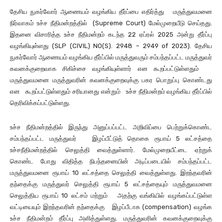
தேசிய நுகர்வோர் ஆணையம் வழங்கிய தீர்ப்பை எதிர்த்து மருத்துவமனை
நிர்வாகம் உச்ச நீதிமன்றத்தில் (Supreme Court) மேல்முறையீடு செய்தது.
இதனை விசாரித்த உச்ச நீதிமன்றம் கடந்த 22 ஏப்ரல் 2025 அன்று தீர்ப்பு
வழங்கியுள்ளது (SLP (CIVIL) NO(S). 2948 – 2949 of 2023). தேசிய
நுகர்வோர் ஆணையம் வழங்கிய தீர்ப்பில் மருத்துவரும் சம்பந்தப்பட்ட மருத்துவர்
கவனக்குறைவாக சிகிச்சை வழங்கியுள்ளார் என கூறப்பட்டுள்ளதும்
மருத்துவமனை மருத்துவரின் கவனக்குறைவுக்கு பகர பொறுப்பு கொண்டது
என கூறப்பட்டுள்ளதும் சரியானது என்றும் உச்ச நீதிமன்றம் வழங்கிய தீர்ப்பில்
தெரிவிக்கப்பட்டுள்ளது.
உச்ச நீதிமன்றத்தில் இருந்து அனுப்பப்பட்ட அறிவிப்பை பெற்றுக்கொண்ட
சம்பந்தப்பட்ட மருத்துவர் இழப்பீட்டுத் தொகை ரூபாய் 5 லட்சத்தை
உச்சநீதிமன்றத்தில் செலுத்தி வைத்துள்ளார். மேல்முறையீட்டை ஏற்றுக்
கொண்ட போது விதித்த நிபந்தனையின் அடிப்படையில் சம்பந்தப்பட்ட
மருத்துவமனை ரூபாய் 10 லட்சத்தை செலுத்தி வைத்துள்ளது. இறந்தவரின்
தந்தைக்கு மருத்துவர் செலுத்தி ரூபாய் 5 லட்சத்தையும் மருத்துவமனை
செலுத்திய ரூபாய் 10 லட்சம் மற்றும் அதற்கு வங்கியில் வழங்கப்பட்டுள்ள
வட்டியையும் இறந்தவரின் தந்தைக்கு இழப்பீடாக (compensation) வழங்க
உச்ச நீதிமன்றம் தீர்ப்பு அளித்துள்ளது. மருத்துவரின் கவனக்குறைவுக்கு