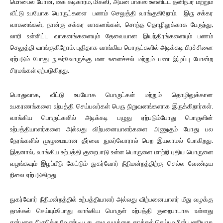
மொபைல் போன், கை கடிகாரம், மிக்ஸி, அயன் பாக்ஸ் உள்ளிட்ட தனிநபர் மற்றும்
வீட்டு உபயோக பொருட்களை பணம் செலுத்தி வாங்குகிறோம். இரு சக்கர
வாகனங்கள், நான்கு சக்கர வாகனங்கள், சொந்த தொழிலுக்காக பேருந்து,
லாரி உள்ளிட்ட வாகனங்களையும் தேவையான இயந்திரங்களையும் பணம்
செலுத்தி வாங்குகிறோம். புதிதாக வாங்கிய பொருட்களில் அடிக்கடி பிரச்சினை
ஏற்படும் போது நுகர்வோருக்கு மன உளைச்சல் மற்றும் பண இழப்பு போன்ற
சிரமங்கள் ஏற்படுகிறது.
பொதுவாக, வீட்டு உபயோக பொருட்கள் மற்றும் தொழிலுக்கான
உபகரணங்களை உற்பத்தி செய்பவர்கள் பெரு நிறுவனங்களாக இருக்கிறார்கள்.
வாங்கிய பொருட்களில் அடிக்கடி பழுது ஏற்படும்போது பொருளின்
உற்பத்தியாளர்களை அல்லது விற்பனையாளர்களை அணுகும் போது பல
நேரங்களில் முழுமையான தீர்வை நுகர்வோரால் பெற இயலாமல் போகிறது.
இதனால், வாங்கிய உற்பத்தி குறைபாடு உள்ள பொருளை மாற்றி புதிய பொருளை
வழங்கவும் இழப்பீடு கேட்டும் நுகர்வோர் நீதிமன்றத்திற்கு செல்ல வேண்டிய
நிலை ஏற்படுகிறது.
நுகர்வோர் நீதிமன்றத்தில் உற்பத்தியாளர் அல்லது விற்பனையாளர் மீது வழக்கு
தாக்கல் செய்யும்போது வாங்கிய பொருள் உற்பத்தி குறைபாடாக உள்ளது
என்பதை நிரூபிக்க வேண்டிய கடமை வழக்கை தாக்கல் செய்பவரின் பணியாக