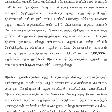
வாங்கப்பட்ட இயந்திரத்தை இயக்கியவர் சம்பந்தப்பட்ட இயந்திரத்தை இயக்கும்
பணியில் பல ஆண்டுகள் அனுபவம் பெற்றவர் என்பதை வழக்கு தாக்கல்
செய்தவர் நிரூபித்துள்ளார். ஒவ்வொரு முறை பழுது ஏற்படும்போதும்
உற்பத்தியாளர் சார்பில் ஜாப் கார்டு வழங்கப்பட்டுள்ளது. இவ்வாறு பலமுறை
பழுது ஏற்பட்டு வழங்கப்பட்ட ஜாப் கார்டு விவரங்களை வழக்கு தாக்கல்
செய்துள்ளவர் சமர்ப்பித்துள்ளார். அடிக்கடி பழுது ஏற்படுகிறது என்பதை வழக்கு
தாக்கல் செய்துள்ளவர் நிரூபித்துள்ளதால் விற்பனை செய்யப்பட்ட பொருள்
உற்பத்தி குறைபாடு உள்ளது என்பதாகவே கருதப்படும் என்று தீர்ப்பில்
தெரிவித்துள்ளது. இறுதியாக, வழக்கு தாக்கல் செய்தவருக்கு குறைபாடு
இல்லாத புதிய இயந்திரத்தை வழங்கவும் இழப்பீடாக ரூ 3,00,000/-
வழங்கவும் மாநில நுகர்வோர் ஆணையம் உற்பத்தியாளருக்கு உத்தரவிட்டது
சரியானது என இந்த வழக்கில் தீர்ப்பு அளித்துள்ளது.
ஆகவே, நுகர்வோர்களே! எந்த பொருளையும் அல்லது உபகரணத்தையும்
வாங்கினாலும் அதன் ரசீது மற்றும் உத்தரவாத ஆவணங்களை கவனமாக
வைத்துக் கொள்ளுங்கள்! பழுது ஏற்பட்டால், சம்பந்தப்பட்ட உற்பத்தியாளர்
அல்லது விற்பனையாளரின் சர்வீஸ் சென்டரில் சென்று பழுது நீக்கும் பணியை
செய்யுங்கள்! அவர்கள் வழங்கும் ஜாப் கார்டுகளை பத்திரமாக வைத்துக்
கொள்ளுங்கள்! தாங்கள் வாங்கிய பொருளில் அல்லது உபகரணத்தில் அடிக்கடி
பழுது ஏற்பட்டால் நுகர்வோர் நீதிமன்றத்துக்கு செல்வதற்கு இவை உபயோகமாக