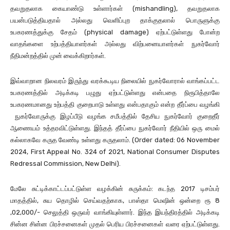
தவறுதலாக கையாண்டு உள்ளார்கள் (mishandling), தவறுதலாக
பயன்படுத்தியதால் அல்லது வெளிப்புற தாக்குதலால் பொருளுக்கு
உபகரணத்துக்கு சேதம் (physical damage) ஏற்பட்டுள்ளது போன்ற
வாதங்களை உற்பத்தியாளர்கள் அல்லது விற்பனையாளர்கள் நுகர்வோர்
நீதிமன்றத்தில் முன் வைக்கிறார்கள்.
இவ்வாறான நிலவரம் இருந்து வரக்கூடிய நிலையில் நுகர்வோரால் வாங்கப்பட்ட
உபகரணத்தில் அடிக்கடி பழுது ஏற்பட்டுள்ளது என்பதை நிரூபித்தாலே
உபகரணமானது உற்பத்தி குறைபாடு உள்ளது என்பதாகும் என்ற தீர்ப்பை வழங்கி
நுகர்வோருக்கு இழப்பீடு வழங்க சமீபத்தில் தேசிய நுகர்வோர் குறைதீர்
ஆணையம் உத்தரவிட்டுள்ளது. இந்தத் தீர்ப்பை நுகர்வோர் நீதியில் ஒரு மைல்
கல்லாகவே கருத வேண்டி உள்ளது கருதலாம். (Order dated: 06 November
2024, First Appeal No. 324 of 2021, National Consumer Disputes
Redressal Commission, New Delhi).
மேலே சுட்டிக்காட்டப்பட்டுள்ள வழக்கின் சுருக்கம்: கடந்த 2017 டிசம்பர்
மாதத்தில், சுய தொழில் செய்வதற்காக, பாஸ்தா மெஷின் ஒன்றை ரூ 8
,02,000/- செலுத்தி ஒருவர் வாங்கியுள்ளார். இந்த இயந்திரத்தில் அடிக்கடி
சின்ன சின்ன பிரச்சனைகள் முதல் பெரிய பிரச்சனைகள் வரை ஏற்பட்டுள்ளது.