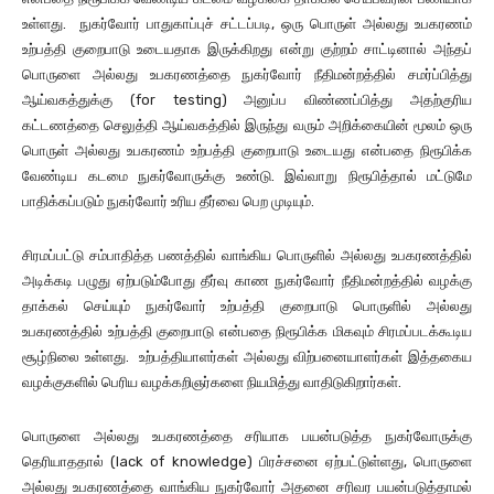
உள்ளது. நுகர்வோர் பாதுகாப்புச் சட்டப்படி, ஒரு பொருள் அல்லது உபகரணம்
உற்பத்தி குறைபாடு உடையதாக இருக்கிறது என்று குற்றம் சாட்டினால் அந்தப்
பொருளை அல்லது உபகரணத்தை நுகர்வோர் நீதிமன்றத்தில் சமர்ப்பித்து
ஆய்வகத்துக்கு (for testing) அனுப்ப விண்ணப்பித்து அதற்குரிய
கட்டணத்தை செலுத்தி ஆய்வகத்தில் இருந்து வரும் அறிக்கையின் மூலம் ஒரு
பொருள் அல்லது உபகரணம் உற்பத்தி குறைபாடு உடையது என்பதை நிரூபிக்க
வேண்டிய கடமை நுகர்வோருக்கு உண்டு. இவ்வாறு நிரூபித்தால் மட்டுமே
பாதிக்கப்படும் நுகர்வோர் உரிய தீர்வை பெற முடியும்.
சிரமப்பட்டு சம்பாதித்த பணத்தில் வாங்கிய பொருளில் அல்லது உபகரணத்தில்
அடிக்கடி பழுது ஏற்படும்போது தீர்வு காண நுகர்வோர் நீதிமன்றத்தில் வழக்கு
தாக்கல் செய்யும் நுகர்வோர் உற்பத்தி குறைபாடு பொருளில் அல்லது
உபகரணத்தில் உற்பத்தி குறைபாடு என்பதை நிரூபிக்க மிகவும் சிரமப்படக்கூடிய
சூழ்நிலை உள்ளது. உற்பத்தியாளர்கள் அல்லது விற்பனையாளர்கள் இத்தகைய
வழக்குகளில் பெரிய வழக்கறிஞர்களை நியமித்து வாதிடுகிறார்கள்.
பொருளை அல்லது உபகரணத்தை சரியாக பயன்படுத்த நுகர்வோருக்கு
தெரியாததால் (lack of knowledge) பிரச்சனை ஏற்பட்டுள்ளது, பொருளை
அல்லது உபகரணத்தை வாங்கிய நுகர்வோர் அதனை சரிவர பயன்படுத்தாமல்