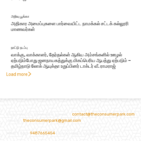
அறிவு பூங்கா
அதிகார அமைப்புகளை பார்வையிட்ட நாமக்கல் சட்டக் கல்லூரி
மாணவர்கள்
நாட்டு நடப்பு
வாக்கு, வாக்காளர், தேர்தல்கள் ஆகிய அம்சங்களில் ஊழல்
ஏற்படும்போது ஜனநாயகத்துக்கு மிகப்பெரிய ஆபத்து ஏற்படும் –
தமிழ்நாடு லோக் ஆயுக்தா உறுப்பினர் டாக்டர் வீ. ராமராஜ்
Load more
எங்கள் தொடர்பு மின்னஞ்சல் முகவரி:
contact@theconsumerpark.com
அல்லது
theconsumerpark@gmail.com
What's App:
9487665454
(தகவல் அனுப்ப மட்டும்)