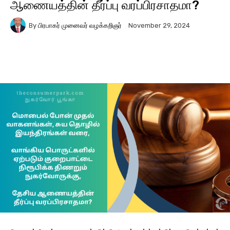
ஆணையத்தின் தீர்ப்பு வரப்பிரசாதமா?
By
பிரபாகர் முனைவர் வழக்கறிஞர்
November 29, 2024
Facebook
X
Pinterest
Wha