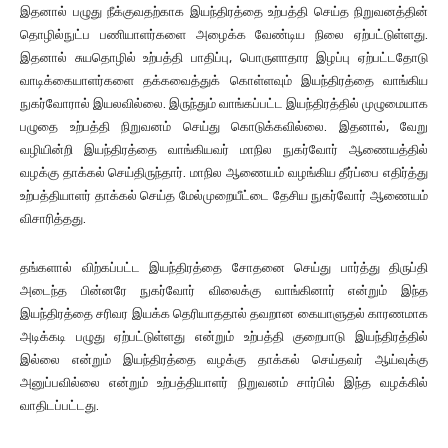
இதனால் பழுது நீக்குவதற்காக இயந்திரத்தை உற்பத்தி செய்த நிறுவனத்தின்
தொழில்நுட்ப பணியாளர்களை அழைக்க வேண்டிய நிலை ஏற்பட்டுள்ளது.
இதனால் சுயதொழில் உற்பத்தி பாதிப்பு, பொருளாதார இழப்பு ஏற்பட்டதோடு
வாடிக்கையாளர்களை தக்கவைத்துக் கொள்ளவும் இயந்திரத்தை வாங்கிய
நுகர்வோரால் இயலவில்லை. இருந்தும் வாங்கப்பட்ட இயந்திரத்தில் முழுமையாக
பழுதை உற்பத்தி நிறுவனம் செய்து கொடுக்கவில்லை. இதனால், வேறு
வழியின்றி இயந்திரத்தை வாங்கியவர் மாநில நுகர்வோர் ஆணையத்தில்
வழக்கு தாக்கல் செய்திருந்தார். மாநில ஆணையம் வழங்கிய தீர்ப்பை எதிர்த்து
உற்பத்தியாளர் தாக்கல் செய்த மேல்முறையீட்டை தேசிய நுகர்வோர் ஆணையம்
விசாரித்தது.
தங்களால் விற்கப்பட்ட இயந்திரத்தை சோதனை செய்து பார்த்து திருப்தி
அடைந்த பின்னரே நுகர்வோர் விலைக்கு வாங்கினார் என்றும் இந்த
இயந்திரத்தை சரிவர இயக்க தெரியாததால் தவறான கையாளுதல் காரணமாக
அடிக்கடி பழுது ஏற்பட்டுள்ளது என்றும் உற்பத்தி குறைபாடு இயந்திரத்தில்
இல்லை என்றும் இயந்திரத்தை வழக்கு தாக்கல் செய்தவர் ஆய்வுக்கு
அனுப்பவில்லை என்றும் உற்பத்தியாளர் நிறுவனம் சார்பில் இந்த வழக்கில்
வாதிடப்பட்டது.