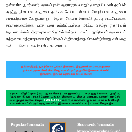
தன்னார்வ நுகர்வோர் அமைப்புகள் ஆஜராகும் போதும் முறையீட்டாளர் தரப்பில்
எழுத்து பூர்வமான வாத உரை தாக்கல் செய்யாமல் வாய் மொழியான வாத உரை
சமர்ப்பித்தால் போதுமானது. இதன் பின்னர் இரண்டு தரப்பு சாட்சியங்கள்,
சான்றாவணங்கள், வாத உரை உள்ளிட்டவற்றை ஆய்வு செய்து நுகர்வோர்
ஆணையங்கள் உத்தரவுகளை பிறப்பிக்கின்றன. மாவட்ட நுகர்வோர் ஆணையம்
எத்தகைய உத்தரவுகளை பிறப்பிக்கும் அதிகாரத்தை கொண்டுள்ளது என்பதை
தனி கட்டுரையாக விரைவில் காணலாம்.