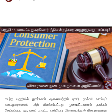
Facebook
X
Pinterest
Wha
கடந்த பகுதியில் நுகர்வோர் ஆணையத்தில் புகார் தாக்கல் செய்யும்
நடைமுறைகளைப் பற்றி விளக்கப்பட்டது. முறையீட்டாளரால் தாக்கல்
செய்யப்பட்ட ஒரு புகார் மாவட்ட நுகர்வோர் ஆணையத்தால் விசாரணைக்கு