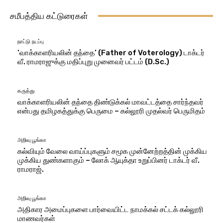
சமீபத்திய கட்டுரைகள்
நாட்டு நடப்பு
‘வாக்காளரியலின் தந்தை’ (Father of Voterology) டாக்டர்
வீ. ராமராஜுக்கு மதிப்புறு முனைவர் பட்டம் (D.Sc.)
கருத்து
வாக்காளரியலின் தந்தை திண்டுக்கல் மாவட்டத்தை சார்ந்தவர்
என்பது தமிழகத்துக்கு பெருமை – கல்லூரி முதல்வர் பெருமிதம்
அறிவு பூங்கா
கல்வியும் வேலை வாய்ப்புகளும் சமூக முன்னேற்றத்தின் முக்கிய
முக்கிய துண்களாகும் – லோக் ஆயுக்தா உறுப்பினர் டாக்டர் வீ.
ராமராஜ்.
அறிவு பூங்கா
அதிகார அமைப்புகளை பார்வையிட்ட நாமக்கல் சட்டக் கல்லூரி
மாணவர்கள்