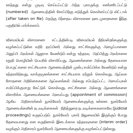
உகந்தது என்று முடிவு செய்யப்பட்டு அந்த புகாருக்கு எண்ணிடப்பட்டு
(numbered) ஆணையத்தின் கோப்பிற்கு எடுத்துக் கொள்ளப்பட்டு விட்டால்
(after taken on file) அதற்கு பிந்தைய விசாரணை நடைமுறைகளை இந்த
பகுதியில் பார்க்கலாம்.
உரிமையியல் விசாரணை சட்டத்தின்படி உரிமையியல் நீதிமன்றங்களுக்கு
வழங்கப்பட்டுள்ள எதிர் தரப்பினர் அல்லது சாட்சிகளுக்கு அழைப்பாணை
அனுப்பி அவர்கள் ஆஜராக வேண்டும் என்று உத்தரவு பிறப்பித்து அவர்களை
உறுதி மொழியின் பெயரில் விசாரிப்பது, ஆவணங்களை அல்லது தேவையான
பொருட்களை சாட்சியமாக ஆணையத்தின் முன்பு சமர்ப்பிக்க வேண்டும் என்று
உத்தரவிடுவது, வாக்குமூலங்களை சாட்சியமாக ஏற்றுக் கொள்வது, ஆய்வக
சோதனை அறிக்கைகளை ஆய்வகங்கள் அல்லது சம்பந்தப்பட்ட அமைப்புகள்
சமர்ப்பிக்குமாறு கேட்டுக் கொள்வது, சாட்சிகளை அல்லது ஆவணங்களை
விசாரிக்க ஆணையங்களை அமைப்பது (appointment of commission)
ஆகிய அதிகாரங்கள் நுகர்வோர் ஆணையங்களுக்கு உள்ளன. நுகர்வோர்
ஆணையங்களின் நடவடிக்கைகள் நீதித்துறை நடவடிக்கைகளாகவே (judicial
proceedings) கருதப்படும். நுகர்வோர் புகார் நிலுவையில் இருக்கும் போது
தேவையானது என கருதினால் இடைக்கால உத்தரவுகளை (interim order)
வழங்கும் அதிகாரம் நுகர்வோர் ஆணையங்களுக்கு வழங்கப்பட்டுள்ளது.