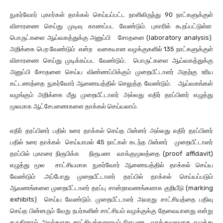
நுகர்வோர் புகார்கள் தாக்கல் செய்யப்பட்ட நாளிலிருந்து 90 நாட்களுக்குள்
விசாரணை செய்து முடிவு காணப்பட வேண்டும். புகாரில் கூறப்பட்டுள்ள
பொருட்களை ஆய்வகத்துக்கு அனுப்பி சோதனை (laboratory analysis)
அறிக்கை பெற வேண்டும் என்ற வகையான வழக்குகளில் 135 நாட்களுக்குள்
விசாரணை செய்து முடிக்கப்பட வேண்டும். பொருட்களை ஆய்வகத்துக்கு
அனுப்பி சோதனை செய்ய விண்ணப்பிக்கும் முறையீட்டாளர் அதற்கு உரிய
கட்டணத்தை நுகர்வோர் ஆணையத்தில் செலுத்த வேண்டும். ஆய்வகங்கள்
வழங்கும் அறிக்கை மீது முறையீட்டாளர் அல்லது எதிர் தரப்பினர் எழுத்து
மூலமாக ஆட்சேபணைகளை தாக்கல் செய்யலாம்.
எதிர் தரப்பினர் பதில் உரை தாக்கல் செய்த பின்னர் அல்லது எதிர் தரப்பினர்
பதில் உரை தாக்கல் செய்யாமல் 45 நாட்கள் கடந்த பின்னர் முறையீட்டாளர்
தரப்பில் புகாரை நிரூபிக்க நிரூபண வாக்குமூலத்தை (proof affidavit)
எழுத்து மூல சாட்சியமாக நுகர்வோர் ஆணையத்தில் தாக்கல் செய்ய
வேண்டும் .அப்போது முறையீட்டாளர் தரப்பில் தாக்கல் செய்யப்படும்
ஆவணங்களை முறையீட்டாளர் தரப்பு சான்றாவணங்களாக குறியீடு (marking
exhibits) செய்ய வேண்டும். முறையீட்டாளர் அவரது சாட்சியத்தை பதிவு
செய்த பின்னரும் வேறு நபர்களின் சாட்சியம் வழக்குக்கு தேவையானது என்று
கருதினால் அவர்களது சாட்சியங்களையும் நிரூபண வாக்குமூலமாக எழுத்து