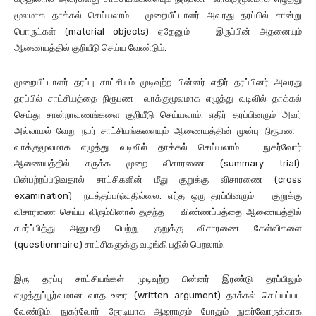
மூலமாக தாக்கல் செய்யலாம். முறையீட்டாளர் அவரது தரப்பில் சான்று
பொருட்கள் (material objects) ஏதேனும் இருப்பின் அதனையும்
ஆணையத்தில் குறியீடு செய்ய வேண்டும்.
முறையீட்டாளர் தரப்பு சாட்சியம் முடிவுற்ற பின்னர் எதிர் தரப்பினர் அவரது
தரப்பில் சாட்சியத்தை நிரூபண வாக்குமூலமாக எழுத்து வடிவில் தாக்கல்
செய்து சான்றாவணங்களை குறியீடு செய்யலாம். எதிர் தரப்பினரும் அவர்
அல்லாமல் வேறு நபர் சாட்சியங்களையும் ஆணையத்தின் முன்பு நிரூபண
வாக்குமூலமாக எழுத்து வடிவில் தாக்கல் செய்யலாம். நுகர்வோர்
ஆணையத்தில் சுருக்க முறை விசாரணை (summary trial)
பின்பற்றப்படுவதால் சாட்சிகளின் மீது குறுக்கு விசாரணை (cross
examination) நடத்தப்படுவதில்லை. எந்த ஒரு தரப்பினரும் குறுக்கு
விசாரணை செய்ய விரும்பினால் தகுந்த விண்ணப்பத்தை ஆணையத்தில்
சமர்ப்பித்து அனுமதி பெற்று குறுக்கு விசாரணை கேள்விகளை
(questionnaire) சாட்சிகளுக்கு வழங்கி பதில் பெறலாம்.
இரு தரப்பு சாட்சியங்கள் முடிவுற்ற பின்னர் இரண்டு தரப்பிலும்
எழுத்துப்பூர்வமான வாத உரை (written argument) தாக்கல் செய்யப்பட
வேண்டும். நுகர்வோர் நேரடியாக ஆஜராகும் போதும் நுகர்வோருக்காக