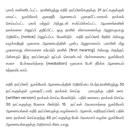
புகார் எண்ணிடப்பட்ட நாளிலிருந்து எதிர் தரப்பினர்களுக்கு 21 நாட்களுக்குள்
மாவட்ட நுகர்வோர் குறைதீர் ஆணையம் முறையீட்டாளரால் தாக்கல்
செய்யப்பட்ட புகார் மற்றும் அத்துடன் சமர்ப்பிக்கப்பட்ட ஆவணங்களின்
நகல்களை அனுப்பி குறிப்பிட்ட ஒரு நாளில் விசாரணைக்கு ஆஜராகுமாறு
அறிவிப்பு (notice) அனுப்பப்பட வேண்டும். எதிர் தரப்பினர் நேரில் அல்லது
வழக்கறிஞர் மூலமாக ஆணையத்தின் முன்பு ஆஜராகலாம். புகாரின் மீது
முதலாவது விசாரணை ஏற்படும் நாளில் (first hearing) அல்லது அதற்குப்
பின்னரும் இரு தரப்பினரும் ஒப்புக் கொண்டால் பிரச்சனையை நுகர்வோர்
சமரச பேச்சுவார்த்தை (mediation) மூலமாக பேசி தீர்க்க ஆணையம்
உத்தரவிடலாம்.
எதிர் தரப்பினர் நுகர்வோர் ஆணையத்தின் அறிவிப்பை பெற்ற நாளிலிருந்து 30
நாட்களுக்குள் முறையீட்டாளர் தாக்கல் செய்த புகாருக்கு பதில் உரை
(written version) தாக்கல் செய்ய வேண்டும். பதில் உரையை தாக்கல் செய்ய
30 நாட்களுக்கு மேலாக மீண்டும் 15 நாட்கள் அவகாசத்தை நுகர்வோர்
ஆணையங்கள் எதிர் தரப்பினருக்கு வழங்கலாம். ஆனால், எதிர்தரப்பினர் பதில்
உரை தாக்கல் செய்வதற்கு 45 நாட்களுக்கு மேல் அவகாசம் வழங்க நுகர்வோர்
ஆணையங்களுக்கு அதிகாரம் கிடையாது.