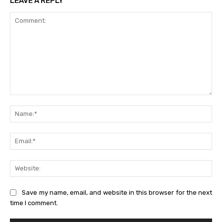
LEAVE A REPLY
Comment:
Na
Ema
Web
Save my name, email, and website in this browser for the next
time I comment.