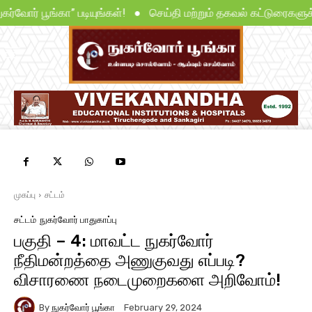
நுகர்வோர் பூங்கா” படியுங்கள்! ● செய்தி மற்றும் தகவல் கட்டுரைகளு
முகப்பு
சட்டம்
சட்டம்
நுகர்வோர் பாதுகாப்பு
பகுதி – 4: மாவட்ட நுகர்வோர்
நீதிமன்றத்தை அணுகுவது எப்படி?
விசாரணை நடைமுறைகளை அறிவோம்!
By
நுகர்வோர் பூங்கா
February 29, 2024