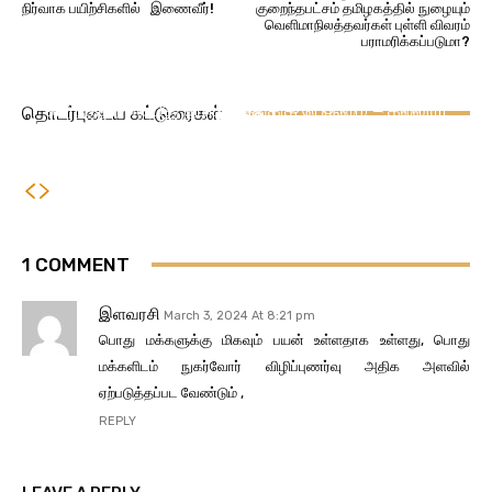
நிர்வாக பயிற்சிகளில் இணைவீர்!
குறைந்தபட்சம் தமிழகத்தில் நுழையும்
வெளிமாநிலத்தவர்கள் புள்ளி விவரம்
பராமரிக்கப்படுமா?
நாட்டு நடப்பு
கருத்து
‘வாக்காளரியலின் தந்தை’ (Father of Voterology)
அறிவு பூங்கா
வாக்காளரியலின் தந்தை திண்டுக்கல் மாவட்டத்தை
டாக்டர் வீ. ராமராஜுக்கு மதிப்புறு முனைவர் பட்டம்
கல்வியும் வேலை வாய்ப்புகளும் சமூக முன்னேற்றத்தின்
சார்ந்தவர் என்பது தமிழகத்துக்கு பெருமை – கல்லூரி
தொடர்புடைய கட்டுரைகள்
(D.Sc.)
முக்கிய முக்கிய துண்களாகும் – லோக் ஆயுக்தா
முதல்வர் பெருமிதம்
உறுப்பினர் டாக்டர் வீ. ராமராஜ்.
1 COMMENT
இளவரசி
March 3, 2024 At 8:21 pm
பொது மக்களுக்கு மிகவும் பயன் உள்ளதாக உள்ளது, பொது
மக்களிடம் நுகர்வோர் விழிப்புணர்வு அதிக அளவில்
ஏற்படுத்தப்பட வேண்டும் ,
REPLY