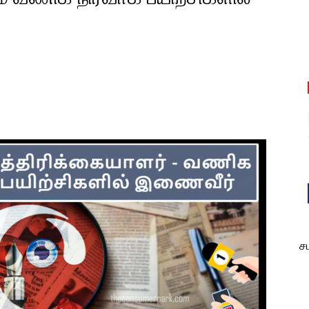
est
WhatsApp
ச