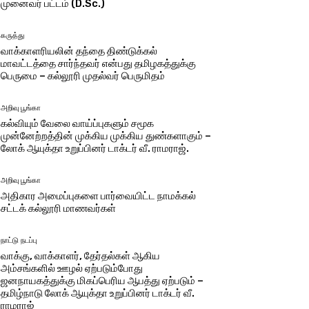
முனைவர் பட்டம் (D.Sc.)
கருத்து
வாக்காளரியலின் தந்தை திண்டுக்கல்
மாவட்டத்தை சார்ந்தவர் என்பது தமிழகத்துக்கு
பெருமை – கல்லூரி முதல்வர் பெருமிதம்
அறிவு பூங்கா
கல்வியும் வேலை வாய்ப்புகளும் சமூக
முன்னேற்றத்தின் முக்கிய முக்கிய துண்களாகும் –
லோக் ஆயுக்தா உறுப்பினர் டாக்டர் வீ. ராமராஜ்.
அறிவு பூங்கா
அதிகார அமைப்புகளை பார்வையிட்ட நாமக்கல்
சட்டக் கல்லூரி மாணவர்கள்
நாட்டு நடப்பு
வாக்கு, வாக்காளர், தேர்தல்கள் ஆகிய
அம்சங்களில் ஊழல் ஏற்படும்போது
ஜனநாயகத்துக்கு மிகப்பெரிய ஆபத்து ஏற்படும் –
தமிழ்நாடு லோக் ஆயுக்தா உறுப்பினர் டாக்டர் வீ.
ராமராஜ்