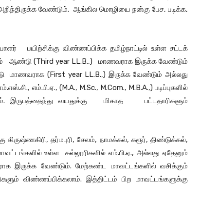
்திருக்க வேண்டும். ஆங்கில மொழியை நன்கு பேச, படிக்க,
ாளர் பயிற்சிக்கு விண்ணப்பிக்க தமிழ்நாட்டில் உள்ள சட்டக்
்றாம் ஆண்டு (Third year LL.B.,) மாணவராக இருக்க வேண்டும்
்டு மாணவராக (First year LL.B.,) இருக்க வேண்டும் அல்லது
ம்.எஸ்.சி., எம்.பி.ஏ., (M.A., M.Sc., M.Com., M.B.A.,) படிப்புகளில்
ம். இருபத்தைந்து வயதுக்கு மிகாத பட்டதாரிகளும்
கிருஷ்ணகிரி, தர்மபுரி, சேலம், நாமக்கல், கரூர், திண்டுக்கல்,
ி மாவட்டங்களில் உள்ள கல்லூரிகளில் எம்.பி.ஏ., அல்லது ஏதேனும்
ராக இருக்க வேண்டும். மேற்கண்ட மாவட்டங்களில் வசிக்கும்
் விண்ணப்பிக்கலாம். இத்திட்டம் பிற மாவட்டங்களுக்கு