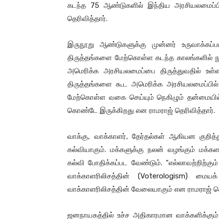
கடந்த 75 ஆண்டுகளில் இந்திய அரசியலமைப்பில
தெரிவித்தார்.
இருநூறு ஆண்டுகளுக்கு முன்னர் உருவாக்கப்
திருத்தங்களை மேற்கொள்ள கடந்த காலங்களில் நூற
அமெரிக்க அரசியலமைப்பை திருத்துவதில் 
திருத்தங்களை கூட அமெரிக்க அரசியலமைப்பில
மேற்கொள்ள வகை செய்யும் நெகிழும் தன்மையில்
கொண்டே இருக்கிறது என ராமராஜ் தெரிவித்தார்.
வாக்கு, வாக்காளர், தேர்தல்கள் ஆகியன குறித்த
கல்வியாகும். மக்களுக்கு நலன் வழங்கும் மக்க
கல்வி போதிக்கப்பட வேண்டும். “எல்லாவற்றிற்கும
வாக்காளரிலிசத்தின் (Voterologism) மையக
வாக்காளரிலிசத்தின் வேலையாகும் என ராமராஜ் தெ
ஜனநாயகத்தில் உச்ச அதிகாரமான வாக்களிக்கும