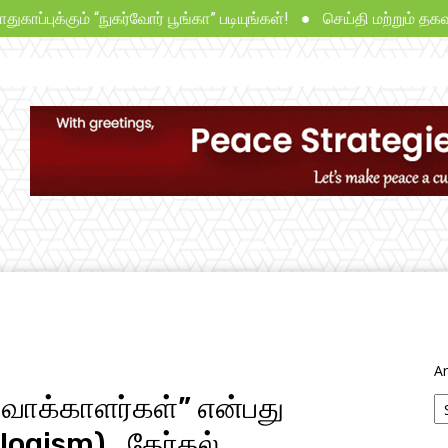
ம் “நுகர்வோர் பூங்கா” படியுங்கள்! ● செய்தி மற்றும் தகவல் கட்டுர
சட்டம்
தீர்ப்புகள்
ஆய்வுகள்
நாங்கள்
Ar
க வாக்காளர்கள்” என்பது
logism). தேர்தல்