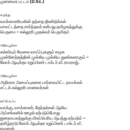
முனைவர் பட்டம் (D.Sc.)
கருத்து
வாக்காளரியலின் தந்தை திண்டுக்கல்
மாவட்டத்தை சார்ந்தவர் என்பது தமிழகத்துக்கு
பெருமை – கல்லூரி முதல்வர் பெருமிதம்
அறிவு பூங்கா
கல்வியும் வேலை வாய்ப்புகளும் சமூக
முன்னேற்றத்தின் முக்கிய முக்கிய துண்களாகும் –
லோக் ஆயுக்தா உறுப்பினர் டாக்டர் வீ. ராமராஜ்.
அறிவு பூங்கா
அதிகார அமைப்புகளை பார்வையிட்ட நாமக்கல்
சட்டக் கல்லூரி மாணவர்கள்
நாட்டு நடப்பு
வாக்கு, வாக்காளர், தேர்தல்கள் ஆகிய
அம்சங்களில் ஊழல் ஏற்படும்போது
ஜனநாயகத்துக்கு மிகப்பெரிய ஆபத்து ஏற்படும் –
தமிழ்நாடு லோக் ஆயுக்தா உறுப்பினர் டாக்டர் வீ.
ராமராஜ்