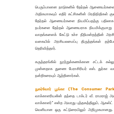
பெரும்பாலான நாடுகளில் தேர்தல் ஆணையர்களை நி
அதிகமாகவும் எதிர் கட்சிகளின் பிரதிநிதிகள் க
தேர்தல் ஆணையர்களை நியமிப்பதற்கு பதிலாக 
நபர்களை தேர்தல் ஆணையராக நியமிக்குமாறு நாட்ட
வாதங்களைக் கேட்டு உச்ச நீதிமன்றத்தின் அர
வகையில் அரசியலமைப்பு திருத்தங்கள் தற்
தெரிவித்தார்.
கருத்தரங்கில் நூற்றுக்கணக்கான சட்டக் கல்
முன்னதாக துணை பேராசிரியர் எஸ். துர்கா வ
நன்றிஉரையும் ஆற்றினார்கள்.
நுகர்வோர் பூங்கா (The Consumer Park)
வாக்காளரியலின் தந்தை டாக்டர் வீ. ராமராஜ் அவ
வாக்காளர்” என்ற அவரது புத்தகத்திலும், ஆகஸ்
வெளியான ஒரு கட்டுரையிலும் அறிமுகமானது. “