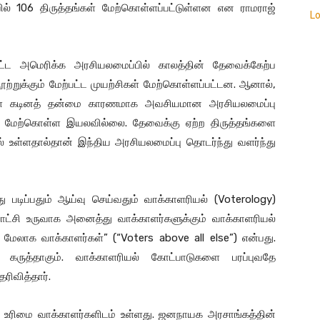
் 106 திருத்தங்கள் மேற்கொள்ளப்பட்டுள்ளன என ராமராஜ்
L
பட்ட அமெரிக்க அரசியலமைப்பில் காலத்தின் தேவைக்கேற்ப
்றுக்கும் மேற்பட்ட முயற்சிகள் மேற்கொள்ளப்பட்டன. ஆனால்,
உள்ள கடினத் தன்மை காரணமாக அவசியமான அரசியலமைப்பு
் மேற்கொள்ள இயலவில்லை. தேவைக்கு ஏற்ற திருத்தங்களை
 உள்ளதால்தான் இந்திய அரசியலமைப்பு தொடர்ந்து வளர்ந்து
ு படிப்பதும் ஆய்வு செய்வதும் வாக்காளரியல் (Voterology)
ளாட்சி உருவாக அனைத்து வாக்காளர்களுக்கும் வாக்காளரியல்
் மேலாக வாக்காளர்கள்” (“Voters above all else”) என்பது.
் கருத்தாகும். வாக்காளரியல் கோட்பாடுகளை பரப்புவதே
ரிவித்தார்.
் உரிமை வாக்காளர்களிடம் உள்ளது. ஜனநாயக அரசாங்கத்தின்