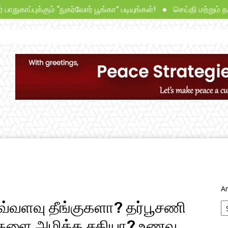
்புக்கும் “நுகர்வோர் பூங்கா” படியுங்கள்! ● செய்தி மற்றும் தகவல்
சட்டம்
தீர்ப்புகள்
ஆய்வுகள்
நாங்கள்
Ar
 இவ்வளவு தீங்குகளா? தர்பூசணி
ுகளை அழிக்க சதியா? உணவு