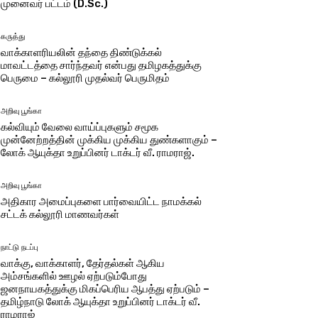
முனைவர் பட்டம் (D.Sc.)
கருத்து
வாக்காளரியலின் தந்தை திண்டுக்கல்
மாவட்டத்தை சார்ந்தவர் என்பது தமிழகத்துக்கு
பெருமை – கல்லூரி முதல்வர் பெருமிதம்
அறிவு பூங்கா
கல்வியும் வேலை வாய்ப்புகளும் சமூக
முன்னேற்றத்தின் முக்கிய முக்கிய துண்களாகும் –
லோக் ஆயுக்தா உறுப்பினர் டாக்டர் வீ. ராமராஜ்.
அறிவு பூங்கா
அதிகார அமைப்புகளை பார்வையிட்ட நாமக்கல்
சட்டக் கல்லூரி மாணவர்கள்
நாட்டு நடப்பு
வாக்கு, வாக்காளர், தேர்தல்கள் ஆகிய
அம்சங்களில் ஊழல் ஏற்படும்போது
ஜனநாயகத்துக்கு மிகப்பெரிய ஆபத்து ஏற்படும் –
தமிழ்நாடு லோக் ஆயுக்தா உறுப்பினர் டாக்டர் வீ.
ராமராஜ்