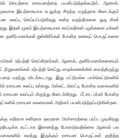
ில் செயற்கை ரசாயனத்தை பயன்படுத்தக்கூடும். ஆனால்,
மூலமாக இயற்கையாக உடலுக்கு சிறந்த மருந்தாக கிடைக்கும்
ன கலப்பு செய்யப்படுகிறது என்ற வதந்திகளை ஒரு சிலர்
டுகிறது. இதன் மூலம் இயற்கையான காய்கறிகள் பழங்களை மக்கள்
ன குளிர்பானங்கள் ஐஸ்கிரீம்கள் போன்ற உணவுப் பொருட்களை
ிகள் உற்பத்தி செய்கிறார்கள். ஆனால், குளிர்பானங்களையும்
ட் நிறுவனங்கள் உற்பத்தி செய்து மாதக்கணக்கில் வைத்திருந்து
தை மறந்து விடக்கூடாது. இது மட்டுமல்ல பாக்கெட்டுகளில்
ில் ரசாயன கலப்பு உள்ளது. பிஸ்கட், ரொட்டி போன்ற வகைகளில்
 ரசாயன கலப்பும் மிகுந்து கிடைக்கிறது. பீட்சா, பர்கர் போன்ற
ருட்களில் ரசாயன கலவைகள் அதிகம் பயன்படுத்தப்படுகின்றன.
ுக்கு எதிராக எளிதாக தவறான பிரச்சாரத்தை பரப்ப முடிகிறது
முறியடிக்க கூட்டாக இணைந்து போராடுவதில்லை ஆனால் பல
வகைகளில் கலந்து இருக்கும் ரசாயன பொருட்கள் குறித்த