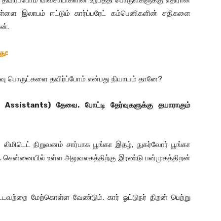
 தவிர்ப்போம் விவசாயிகளின் உற்பத்தி பொருள்களுக்கு எதிரான
ள்ளை இலாபம் ஈட்டும் கார்ப்பரேட் கம்பெனிகளின் சதிகளை
ணன்.
து:
ு பொருட்களை தவிர்ப்போம் என்பது நியாயம் தானே?
l Assistants)
தேவை. போட்டி தேர்வுகளுக்கு தயாராகும்
் லிமிடெட் நிறுவனம் சார்பாக பூங்கா இதழ், நுகர்வோர் பூங்கா
ன. சென்னையில் உள்ள அலுவலகத்திற்கு இரண்டு பன்முகத்திறன்
வற்றை மேற்கொள்ள வேண்டும். கார் ஓட்டுநர் திறன் பெற்று