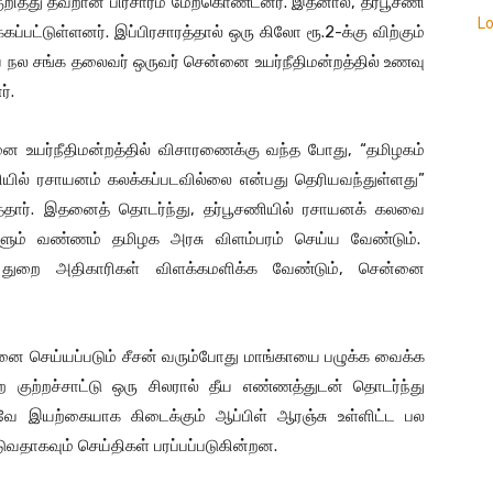
குறித்து தவறான பிரசாரம் மேற்கொண்டனர். இதனால், தர்பூசணி
L
பட்டுள்ளனர். இப்பிரசாரத்தால் ஒரு கிலோ ரூ.2-க்கு விற்கும்
ாய நல சங்க தலைவர் ஒருவர் சென்னை உயர்நீதிமன்றத்தில் உணவு
ர்.
னை உயர்நீதிமன்றத்தில் விசாரணைக்கு வந்த போது, “தமிழகம்
சணியில் ரசாயனம் கலக்கப்படவில்லை என்பது தெரியவந்துள்ளது”
வித்தார். இதனைத் தொடர்ந்து, தர்பூசணியில் ரசாயனக் கலவை
ும் வண்ணம் தமிழக அரசு விளம்பரம் செய்ய வேண்டும்.
புத் துறை அதிகாரிகள் விளக்கமளிக்க வேண்டும், சென்னை
பனை செய்யப்படும் சீசன் வரும்போது மாங்காயை பழுக்க வைக்க
 குற்றச்சாட்டு ஒரு சிலரால் தீய எண்ணத்துடன் தொடர்ந்து
வே இயற்கையாக கிடைக்கும் ஆப்பிள் ஆரஞ்சு உள்ளிட்ட பல
வதாகவும் செய்திகள் பரப்பப்படுகின்றன.