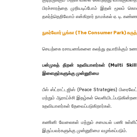
குடிநீருக்கும் அதிக விலை கொடுத்து வாங்குவதை
பிரச்சாரத்தை முறியடிப்போம் இதன் மூலம் கொ
தகர்த்தெறிவோம் என்கிறார் நாமக்கல் ஏ. டி. கண்
நுகர்வோர் பூங்கா (The Consumer Park) கருத்
செயற்கை ரசாயனங்களை கலந்து தயாரிக்கும் உணவ
பன்முகத் திறன் உதவியாளர்கள்
(Multi Skil
இளைஞர்களுக்கு முன்னுரிமை
பீஸ் ஸ்ட்ராட்டஜிஸ் (Peace Strategies) பிரைவேட
மற்றும் ஆராய்ச்சி இதழ்கள் வெளியிடப்படுகின்ற
உதவியாளர்கள் தேவைப்படுகிறார்கள்.
கணினி வேலைகள் மற்றும் சமையல் பணி உள்ளிட்ட
இருப்பவர்களுக்கு முன்னுரிமை வழங்கப்படும்.