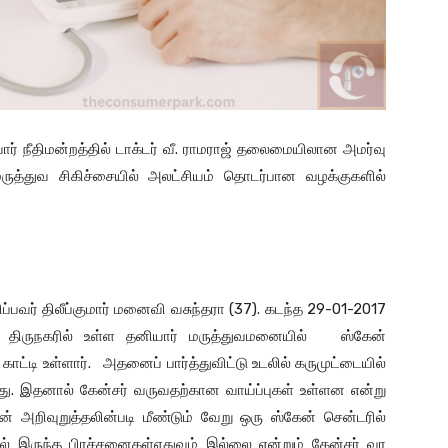
ர் நீதிமன்றத்தில் டாக்டர் வீ. ராமராஜ் தலைமையிலான அமர்வு
மருத்துவ சிகிச்சையில் அலட்சியம் தொடர்பான வழக்குகளில்
்பவர் திலீப்குமார் மனைவி வசுந்தரா (37). கடந்த 29-01-2017
 திருநகரில் உள்ள தனியார் மருத்துவமனையில் ஸ்கேன்
்டி உள்ளார். அதனைப் பார்த்துவிட்டு உடலில் கருமுட்டையில்
. இதனால் கேன்சர் வருவதற்கான வாய்ப்புகள் உள்ளன என்று
ரின் அறிவுறுத்தலின்படி மீண்டும் வேறு ஒரு ஸ்கேன் சென்டரில்
ல் இருந்த பிரச்சனைகள்எதுவும் இல்லை என்றும் கேன்சர் வர