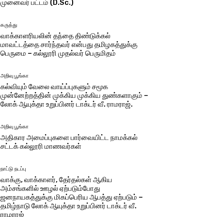
முனைவர் பட்டம் (D.Sc.)
கருத்து
வாக்காளரியலின் தந்தை திண்டுக்கல்
மாவட்டத்தை சார்ந்தவர் என்பது தமிழகத்துக்கு
பெருமை – கல்லூரி முதல்வர் பெருமிதம்
அறிவு பூங்கா
கல்வியும் வேலை வாய்ப்புகளும் சமூக
முன்னேற்றத்தின் முக்கிய முக்கிய துண்களாகும் –
லோக் ஆயுக்தா உறுப்பினர் டாக்டர் வீ. ராமராஜ்.
அறிவு பூங்கா
அதிகார அமைப்புகளை பார்வையிட்ட நாமக்கல்
சட்டக் கல்லூரி மாணவர்கள்
நாட்டு நடப்பு
வாக்கு, வாக்காளர், தேர்தல்கள் ஆகிய
அம்சங்களில் ஊழல் ஏற்படும்போது
ஜனநாயகத்துக்கு மிகப்பெரிய ஆபத்து ஏற்படும் –
தமிழ்நாடு லோக் ஆயுக்தா உறுப்பினர் டாக்டர் வீ.
ராமராஜ்