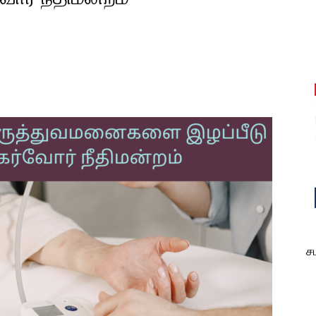
est
WhatsApp
ச