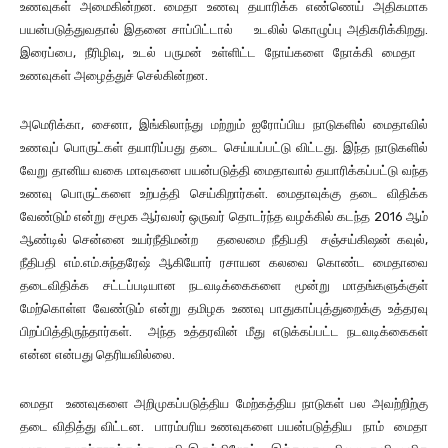
உணவுகள் அமைகின்றன. மைதா உணவு தயாரிக்க எண்ணெய் அதிகமாக
பயன்படுத்துவதால் இதனை சாப்பிட்டால் உடலில் கொழுப்பு அதிகரிக்கிறது.
இரைப்பை, நீரிழிவு, உடல் பருமன் உள்ளிட்ட நோய்களை நோக்கி மைதா
உணவுகள் அழைத்துச் செல்கின்றன.
அமெரிக்கா, சைனா, இங்கிலாந்து மற்றும் ஐரோப்பிய நாடுகளில் மைதாவில்
உணவுப் பொருட்கள் தயாரிப்பது தடை செய்யப்பட்டு விட்டது. இந்த நாடுகளில்
வேறு தானிய வகை மாவுகளை பயன்படுத்தி மைதாவால் தயாரிக்கப்பட்டு வந்த
உணவு பொருட்களை உற்பத்தி செய்கிறார்கள். மைதாவுக்கு தடை விதிக்க
வேண்டும் என்று சமூக ஆர்வலர் ஒருவர் தொடர்ந்த வழக்கில் கடந்த 2016 ஆம்
ஆண்டில் சென்னை உயர்நீதிமன்ற தலைமை நீதிபதி சஞ்சய்கிஷன் கவுல்,
நீதிபதி எம்.எம்.சுந்தரேஷ் ஆகியோர் ரசாயன கலவை கொண்ட மைதாவை
தடைவிதிக்க சட்டப்படியான நடவடிக்கைகளை மூன்று மாதங்களுக்குள்
மேற்கொள்ள வேண்டும் என்று தமிழக உணவு பாதுகாப்புத்துறைக்கு உத்தரவு
பிறப்பித்திருந்தார்கள். அந்த உத்தரவின் மீது எடுக்கப்பட்ட நடவடிக்கைகள்
என்ன என்பது தெரியவில்லை.
மைதா உணவுகளை அறிமுகப்படுத்திய மேற்கத்திய நாடுகள் பல அவற்றிற்கு
தடை விதித்து விட்டன. பாரம்பரிய உணவுகளை பயன்படுத்திய நாம் மைதா