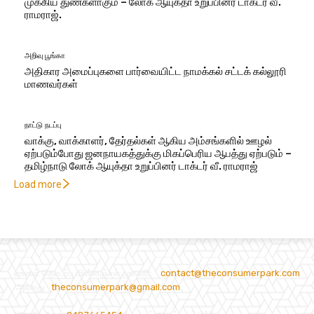
முக்கிய துண்களாகும் – லோக் ஆயுக்தா உறுப்பினர் டாக்டர் வீ.
ராமராஜ்.
அறிவு பூங்கா
அதிகார அமைப்புகளை பார்வையிட்ட நாமக்கல் சட்டக் கல்லூரி
மாணவர்கள்
நாட்டு நடப்பு
வாக்கு, வாக்காளர், தேர்தல்கள் ஆகிய அம்சங்களில் ஊழல்
ஏற்படும்போது ஜனநாயகத்துக்கு மிகப்பெரிய ஆபத்து ஏற்படும் –
தமிழ்நாடு லோக் ஆயுக்தா உறுப்பினர் டாக்டர் வீ. ராமராஜ்
Load more
எங்கள் தொடர்பு மின்னஞ்சல் முகவரி:
contact@theconsumerpark.com
அல்லது
theconsumerpark@gmail.com