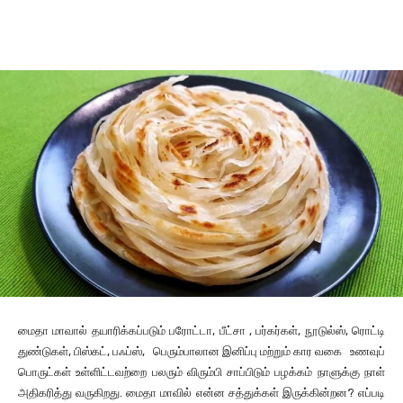
Facebook
X
Pinterest
Wha
மைதா மாவால் தயாரிக்கப்படும் பரோட்டா, பீட்சா , பர்கர்கள், நூடுல்ஸ், ரொட்டி
துண்டுகள், பிஸ்கட், பஃப்ஸ், பெரும்பாலான இனிப்பு மற்றும் கார வகை உணவுப்
பொருட்கள் உள்ளிட்டவற்றை பலரும் விரும்பி சாப்பிடும் பழக்கம் நாளுக்கு நாள்
அதிகரித்து வருகிறது. மைதா மாவில் என்ன சத்துக்கள் இருக்கின்றன? எப்படி