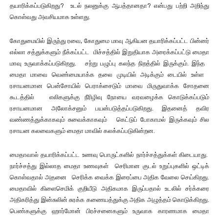
தயாரிக்கப்படுகிறது? உடல் நலனுக்கு ஆபத்தானதா? என்பது பற்றி அறிந்து
கொள்வது அவசியமாக உள்ளது.
கோதுமையில் இருந்து ரவை, கோதுமை மாவு ஆகியன தயாரிக்கப்பட்ட பின்னர்
எல்லா சத்துக்களும் நீக்கப்பட்ட மிச்சத்தில் இறுதியாக அரைக்கப்பட்டு மைதா
மாவு உருவாக்கப்படுகிறது. சற்று பழுப்பு கலந்த நிறத்தில் இருக்கும். இந்த
மைதா மாவை வெண்மையாக்க தலை முடியில் அடிக்கும் டையில் உள்ள
ரசாயனமான பென்சோயில் பெராக்சைடும் மாவை மிருதுவாக்க சோதனை
கூடத்தில் எலிகளுக்கு நீரிழிவு நோயை வரவழைக்க கொடுக்கப்படும்
ரசாயனமான அலோக்சனும் பயன்படுத்தப்படுகிறது. இதனைத் தவிர
வண்ணத்துக்காகவும் சுவைக்காகவும் கெட்டுப் போகாமல் இருக்கவும் சில
ரசாயன கலவைகளும் மைதா மாவில் கலக்கப்படுகின்றன.
மைதாவால் தயாரிக்கப்பட்ட உணவு பொருட்களில் நார்ச்சத்துக்கள் கிடையாது.
நார்ச்சத்து இல்லாத மைதா உணவுகள் செரிமான குடல் உறுப்புகளில் ஒட்டிக்
கொள்வதால் அதனை செரிக்க வைக்க இரைப்பை அதிக வேலை செய்கிறது.
மைதாவில் கிளைசெமிக் குறியீடு அதிகமாக இருப்பதால் உடலில் சர்க்கரை
அதிகரித்து இன்சுலின் சுரக்க கணையத்துக்கு அதிக அழுத்தம் கொடுக்கிறது.
பெண்களுக்கு ஹார்மோன் பிரச்சனைகளும் உருவாக காரணமாக மைதா