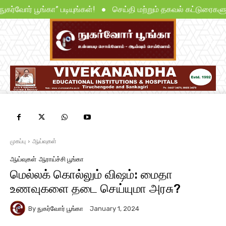
 “நுகர்வோர் பூங்கா” படியுங்கள்! ● செய்தி மற்றும் தகவல் கட்டுரை
முகப்பு
ஆய்வுகள்
ஆய்வுகள்
ஆராய்ச்சி பூங்கா
மெல்லக் கொல்லும் விஷம்: மைதா
உணவுகளை தடை செய்யுமா அரசு?
By
நுகர்வோர் பூங்கா
January 1, 2024