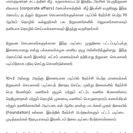
பாராளுமன்றச் சட்டத்தின் கீழ் உருவாக்கப்பட்டு இந்திய அரசின் பெருநிறுவன
விவகார (corporate affairs) அமைச்சகத்தின் கீழ் இயங்கி வருகிறது. இந்த
அமைப்பு நடத்தும் நிறுவன செயலாளர்களுக்கான படிப்பில் தேர்ச்சி பெற்ற 70
ஆயிரம் தொழில் வல்லுநர்கள் பல நிறுவனங்களில் அலுவலர்களாகவும்
தனியாக தொழில் செய்பவர்களாகவும் இருந்து வருகிறார்கள்.
நிறுவன செயலாளர்களுக்கான இந்த படிப்பை முதுநிலை பட்டப்படிப்புக்கு
இணையானது என்று பல்கலைக்கழக மானிய குழு அங்கீகரித்துள்ளது. இந்த
அமைப்பில் சுமார் இரண்டு லட்சம் மாணவர்கள் தற்போது நிறுவன செயலாளர்
படிப்பிற்காக பதிவு செய்து கொண்டுள்ளனர்.
10+2 அல்லது அதற்கு இணையான படிப்பில் தேர்ச்சி பெற்ற மாணவர்கள்
நிறுவனச் செயலாளர் படிப்பைத் நிறைவு செய்ய மூன்று நிலைகளில் தேர்ச்சி
பெற வேண்டும். வணிகச் சூழல் மற்றும் சட்டம், வணிக மேலாண்மை,
நெறிமுறைகள் மற்றும் தொழில் முனைவு, வணிகப் பொருளாதாரம், கணக்கியல்
மற்றும் தணிக்கையின் அடிப்படைகள் ஆகிய நான்கு பாடங்கள் முதல் நிலையில்
(Foundation) உள்ளன. இவற்றில் தேர்ச்சி பெற்றவர்களும் பட்டப் படிப்பை
முடித்தவர்கள் நேரடியாகவும் இரண்டாம் நிலை படிப்பை மேற்கொள்ளலாம்.