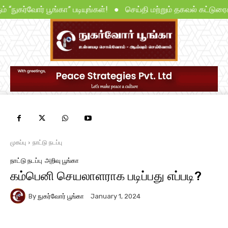
ும் “நுகர்வோர் பூங்கா” படியுங்கள்! ● செய்தி மற்றும் தகவல் கட்ட
முகப்பு
நாட்டு நடப்பு
நாட்டு நடப்பு
அறிவு பூங்கா
கம்பெனி செயலாளராக படிப்பது எப்படி?
By
நுகர்வோர் பூங்கா
January 1, 2024