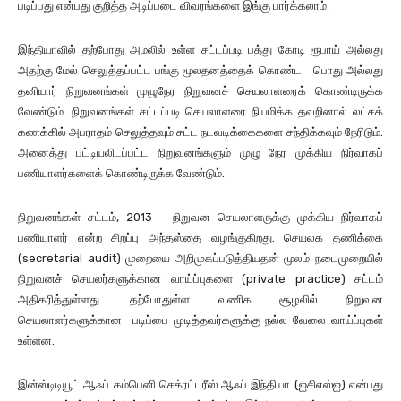
படிப்பது என்பது குறித்த அடிப்படை விவரங்களை இங்கு பார்க்கலாம்.
இந்தியாவில் தற்போது அமலில் உள்ள சட்டப்படி பத்து கோடி ரூபாய் அல்லது
அதற்கு மேல் செலுத்தப்பட்ட பங்கு மூலதனத்தைக் கொண்ட பொது அல்லது
தனியார் நிறுவனங்கள் முழுநேர நிறுவனச் செயலாளரைக் கொண்டிருக்க
வேண்டும். நிறுவனங்கள் சட்டப்படி செயலாளரை நியமிக்க தவறினால் லட்சக்
கணக்கில் அபராதம் செலுத்தவும் சட்ட நடவடிக்கைகளை சந்திக்கவும் நேரிடும்.
அனைத்து பட்டியலிடப்பட்ட நிறுவனங்களும் முழு நேர முக்கிய நிர்வாகப்
பணியாளர்களைக் கொண்டிருக்க வேண்டும்.
நிறுவனங்கள் சட்டம், 2013 நிறுவன செயலாளருக்கு முக்கிய நிர்வாகப்
பணியாளர் என்ற சிறப்பு அந்தஸ்தை வழங்குகிறது. செயலக தணிக்கை
(secretarial audit) முறையை அறிமுகப்படுத்தியதன் மூலம் நடைமுறையில்
நிறுவனச் செயலர்களுக்கான வாய்ப்புகளை (private practice) சட்டம்
அதிகரித்துள்ளது. தற்போதுள்ள வணிக சூழலில் நிறுவன
செயலாளர்களுக்கான படிப்பை முடித்தவர்களுக்கு நல்ல வேலை வாய்ப்புகள்
உள்ளன.
இன்ஸ்டிடியூட் ஆஃப் கம்பெனி செக்ரட்டரீஸ் ஆஃப் இந்தியா (ஐசிஎஸ்ஐ) என்பது