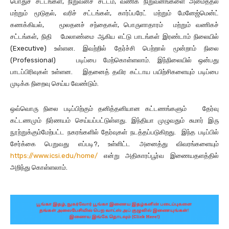
பொதுச் சட்டங்கள், நிறுவனச் சட்டம், வணிக நிறுவனங்களை அமைத்தல்
மற்றும் மூடுதல், வரிச் சட்டங்கள், கார்ப்பரேட் மற்றும் மேனேஜ்மென்ட்
கணக்கியல், மூலதனச் சந்தைகள், பொருளாதாரம் மற்றும் வணிகச்
சட்டங்கள், நிதி மேலாண்மை ஆகிய எட்டு பாடங்கள் இரண்டாம் நிலையில்
(Executive) உள்ளன. இவற்றில் தேர்ச்சி பெற்றால் மூன்றாம் நிலை
(Professional) படிப்பை மேற்கொள்ளலாம். இந்நிலையில் ஒன்பது
பாடப்பிரிவுகள் உள்ளன. இதனைத் தவிர கட்டாய பயிற்சிகளையும் படிப்பை
முடிக்க நிறைவு செய்ய வேண்டும்.
ஒவ்வொரு நிலை படிப்பிற்கும் தனித்தனியான கட்டணங்களும் தேர்வு
கட்டணமும் நிர்ணயம் செய்யப்பட்டுள்ளது. இந்தியா முழுவதும் சுமார் இரு
நூற்றுக்கும்மேற்பட்ட நகரங்களில் தேர்வுகள் நடத்தப்படுகிறது. இந்த படிப்பில்
சேர்க்கை பெறுவது எப்படி?, உள்ளிட்ட அனைத்து விவரங்களையும்
https://www.icsi.edu/home/
என்று அதிகாரப்பூர்வ இணையதளத்தில்
அறிந்து கொள்ளலாம்.