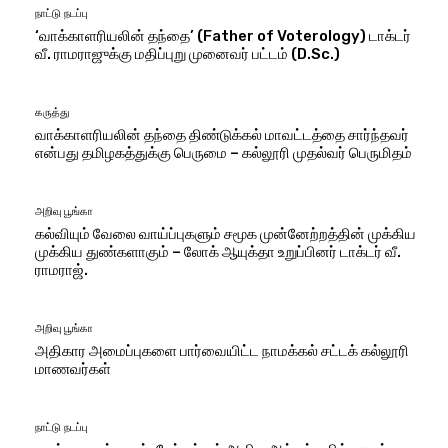
நாட்டு நடப்பு
‘வாக்காளரியலின் தந்தை’ (Father of Voterology) டாக்டர்
வீ. ராமராஜுக்கு மதிப்புறு முனைவர் பட்டம் (D.Sc.)
கருத்து
வாக்காளரியலின் தந்தை திண்டுக்கல் மாவட்டத்தை சார்ந்தவர்
என்பது தமிழகத்துக்கு பெருமை – கல்லூரி முதல்வர் பெருமிதம்
அறிவு பூங்கா
கல்வியும் வேலை வாய்ப்புகளும் சமூக முன்னேற்றத்தின் முக்கிய
முக்கிய துண்களாகும் – லோக் ஆயுக்தா உறுப்பினர் டாக்டர் வீ.
ராமராஜ்.
அறிவு பூங்கா
அதிகார அமைப்புகளை பார்வையிட்ட நாமக்கல் சட்டக் கல்லூரி
மாணவர்கள்
நாட்டு நடப்பு